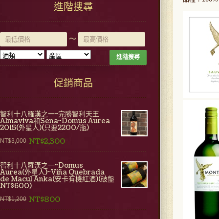
進階搜尋
~
進階搜尋
促銷商品
智利十八羅漢之一~完勝智利天王
Almaviva和Sena~Domus Aurea
2015(外星人)(只要2200/瓶)
NT$2,300
NT$3,000
智利十八羅漢之一~Domus
Aurea(外星人)~Viña Quebrada
de Macul Anka(安卡有機紅酒)(破盤
NT$600)
NT$800
NT$1,200