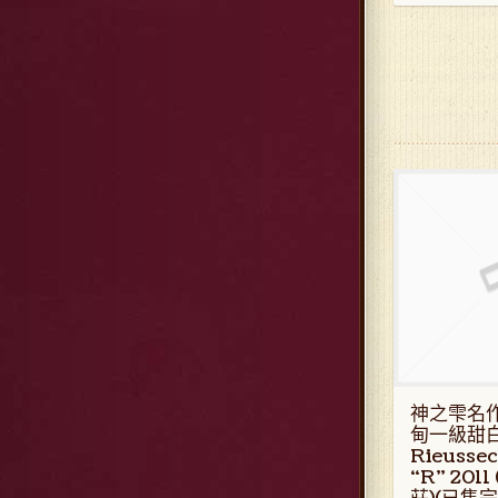
神之雫名
甸一級甜白
Rieuss
“R" 201