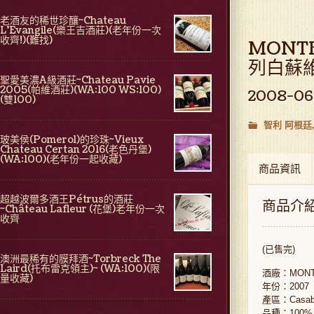
老酒友的稀世珍釀~Chateau
L'Evangile(樂王吉酒莊)(老年份一次
收齊!)(難找)
MONTES
列白蘇維
聖愛美濃A級酒莊~Chateau Pavie
2005(帕維酒莊)(WA:100 WS:100)
2008-06
(雙100)
智利 阿根廷
玻美侯(Pomerol)的珍珠~Vieux
Chateau Certan 2016(老色丹堡)
(WA:100)(老年份一起收藏)
商品資訊
超越波爾多酒王Pétrus的酒莊
商品介
~Château Lafleur (花堡)老年份一次
收齊
(已售完)
澳洲最稀有的膜拜酒~Torbreck The
Laird(托布雷克領主)~ (WA:100)(限
酒廠：MONT
量收藏)
年份：2007
產區：Casabla
品種：100% S