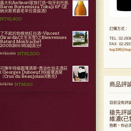
義大利Antinori家族打造~匈牙利托凱
Baron Bornemisza Tokaji 6P (波
納米斯男爵老年份貴腐酒)
NT$2,400
訂購方式：
了不起的勃根地紅白酒~Vincent
Girardin(文生吉登)之Bienvenues
TEL: 02-293
Batard Montrachet
FAX: 02-293
2005(BH:95)超高分!
top100@top
NT$3,500
NT$3,800
可陳年特級園薄酒萊~喬治杜伯夫酒莊
( Georges Duboeuf)特級薄酒萊
（Crus du Beaujolais)(售完)
商品評
NT$690
NT$750
目前沒有評
搶先評論 
維濃(已
抱歉，你必