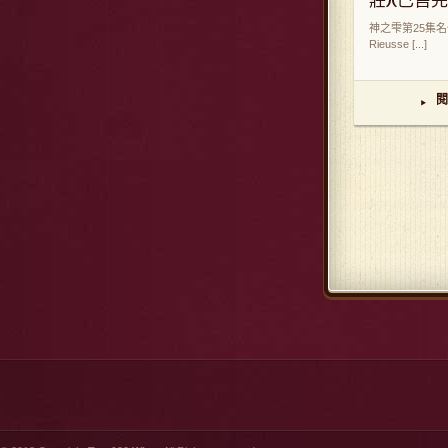
莊)(已售
神之雫第25集名作
Rieusse [...]
閱
▸