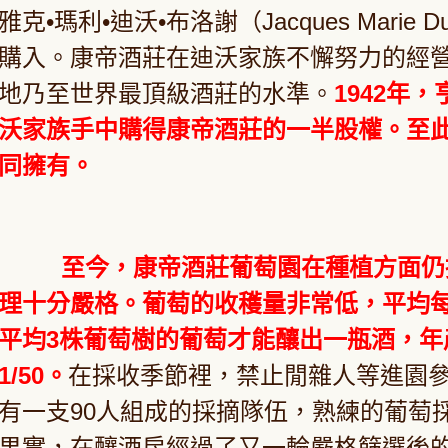
雅克•瑪利•迪沃•布洛謝（Jacques Marie Duv
購入。康帝酒莊在迪沃家族不懈努力的經
地乃至世界最頂級酒莊的水準。
1942年，
沃家族手中購得康帝酒莊的一半股權。至
同擁有。
至今，康帝酒莊葡萄園在種植方面仍
理十分嚴格。葡萄的收穫量非常低，平均每公
平均3株葡萄樹的葡萄才能釀出一瓶酒，年
1/50。
在採收季節裡，禁止閒雜人等進園參
有一支90人組成的採摘隊伍，熟練的葡萄
果實，在釀酒房經過了又一輪嚴格篩選後