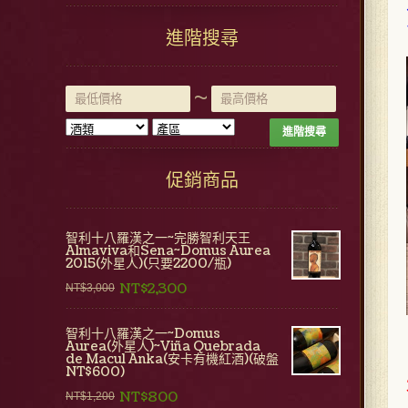
進階搜尋
~
進階搜尋
促銷商品
智利十八羅漢之一~完勝智利天王
Almaviva和Sena~Domus Aurea
2015(外星人)(只要2200/瓶)
NT$2,300
NT$3,000
智利十八羅漢之一~Domus
Aurea(外星人)~Viña Quebrada
de Macul Anka(安卡有機紅酒)(破盤
NT$600)
NT$800
NT$1,200