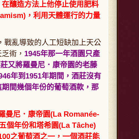
」在釀造方法上他停止使用肥料
amism)，利用天體運行的力量
戰亂導致的人工短缺加上天公
天乏術，
1945年那一年酒園只產
，酒莊又將羅曼尼．康帝園的老藤
46年到1951年期間，酒莊沒有
這期間幾個年份的葡萄酒款，那
羅曼尼．康帝園(La Romanée-
985五個年份和塔希園(La Tâche)
飲的100之葡萄酒之一，一個酒莊能