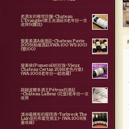
老酒友的稀世珍釀~Chateau
L'Evangile(樂王吉酒莊)(老年份一次
收齊!)(難找)
聖愛美濃A級酒莊~Chateau Pavie
2005(帕維酒莊)(WA:100 WS:100)
(雙100)
玻美侯(Pomerol)的珍珠~Vieux
Chateau Certan 2016(老色丹堡)
(WA:100)(老年份一起收藏)
超越波爾多酒王Pétrus的酒莊
~Château Lafleur (花堡)老年份一次
收齊
澳洲最稀有的膜拜酒~Torbreck The
Laird(托布雷克領主)~ (WA:100)(限
量收藏)