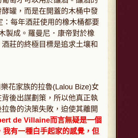
發酵罐，而是在開蓋的木桶中發
規定：每年酒莊使用的橡木桶都要
木製成。羅曼尼．康帝對於橡
。酒莊的終極目標是追求土壤和
。
和樂花家族的拉魯(Lalou Bize)女
在背後出謀劃策，所以他真正執
後拉魯的決策失敗，迫使其離開
rt de Villaine而言無疑是一個
後，我有一種白手起家的感覺，但