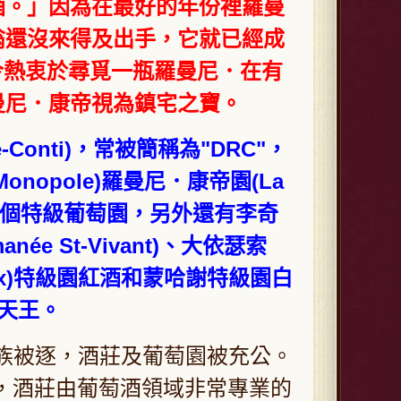
酒。」因為在最好的年份裡羅曼
翁還沒來得及出手，它就已經成
今熱衷於尋覓一瓶羅曼尼．在有
曼尼．康帝視為鎮宅之寶。
ée-Conti)，常被簡稱為"DRC"，
opole)羅曼尼．康帝園(La
he)這兩個特級葡萄園，另外還有李奇
née St-Vivant)、大依瑟索
ézeaux)特級園紅酒和蒙哈謝特級園白
的天王。
族被逐，酒莊及葡萄園被充公。
9年，酒莊由葡萄酒領域非常專業的