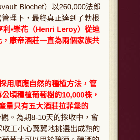
ault Blochet）以260,000法郎
營管理下，最終真正達到了勃根
亨利•樂花（Henri Leroy）從迪
此，康帝酒莊一直為兩個家族共
採用順應自然的種植方法，管
頃種植葡萄樹約10,000株，
產量只有五大酒莊拉菲堡的
觀。為期8-10天的採收中，會
採收工小心翼翼地挑選出成熟的
的葡萄才可以用於釀酒。釀酒的