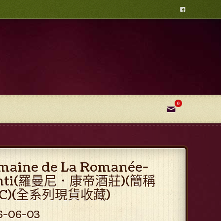

0
✉
maine de La Romanée-
nti(羅曼尼．康帝酒莊)(簡稱
C)(全系列現貨收藏)
6-06-03