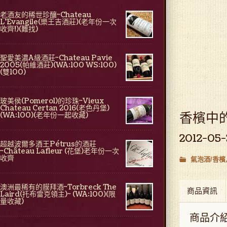
老酒友的稀世珍釀~Chateau
L'Evangile(樂王吉酒莊)(老年份一次
收齊!)(難找)
聖愛美濃A級酒莊~Chateau Pavie
2005(帕維酒莊)(WA:100 WS:100)
(雙100)
玻美侯(Pomerol)的珍珠~Vieux
Chateau Certan 2016(老色丹堡)
香檳中的傳
(WA:100)(老年份一起收藏)
2012-05-
超越波爾多酒王Pétrus的酒莊
~Château Lafleur (花堡)老年份一次
收齊
氣泡酒/香檳
澳洲最稀有的膜拜酒~Torbreck The
商品資訊
Laird(托布雷克領主)~ (WA:100)(限
量收藏)
商品介