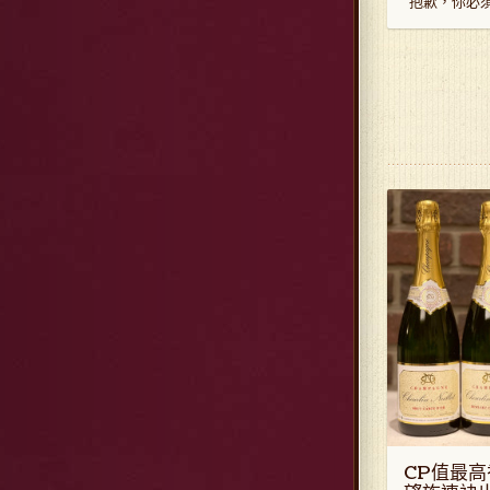
抱歉，你必
CP值最