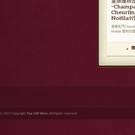
望族連袂
~Champ
Cheurlin
Noëlla
香檳名門Cheur
Noëllat 雙劍合璧 [
閱
▸
© 2013 Copyright
Top 100 Wine
. All Rights reserved.