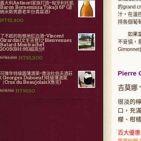
義大利Antinori家族打造~匈牙利托凱
的
grand c
Baron Bornemisza Tokaji 6P (波
納米斯男爵老年份貴腐酒)
汁，在溫
NT$2,400
持各個葡
如果
了不起的勃根地紅白酒~Vincent
Girardin(文生吉登)之Bienvenues
不妥協，
Batard Montrachet
2005(BH:95)超高分!
Gimonnet
NT$3,500
NT$3,800
Pierre
可陳年特級園薄酒萊~喬治杜伯夫酒莊
( Georges Duboeuf)特級薄酒萊
（Crus du Beaujolais)(售完)
吉莫娜
NT$690
NT$750
很淡的
口，充
檬
、
柑
百大優惠
限量60瓶