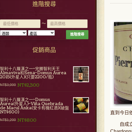
進階搜尋
~
進階搜尋
促銷商品
智利十八羅漢之一~完勝智利天王
Almaviva和Sena~Domus Aurea
2015(外星人)(只要2200/瓶)
NT$2,300
NT$3,000
智利十八羅漢之一~Domus
Aurea(外星人)~Viña Quebrada
de Macul Anka(安卡有機紅酒)(破盤
NT$600)
直到今日
NT$800
NT$1,200
自成
Chardonn