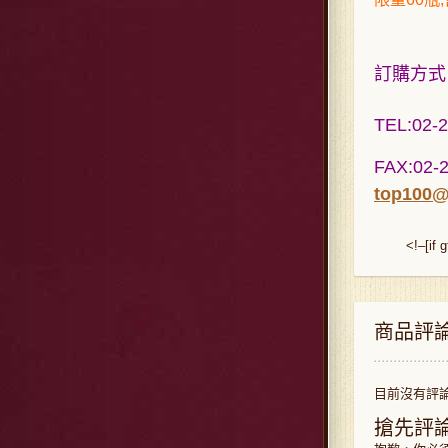
訂
購方式
TE
L:02-
FAX:02-
top100@
<!–[if 
商品評
目前沒有評
搶先評論 