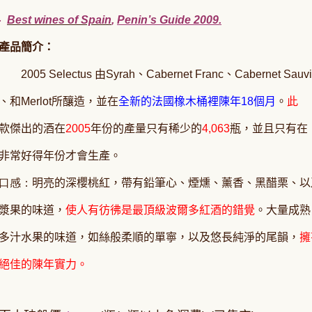
‧
Best wines of Spain
,
Penin’s Guide 2009.
產品簡介：
2005 Selectus
由
Syrah
、
Cabernet Franc
、
Cabernet Sauv
、和
Merlot
所釀造，並在
全新的法國橡木桶裡陳年
18
個月
。
此
款傑出的酒在
2005
年份的產量只有稀少的
4,063
瓶，並且只有在
非常好得年份才會生產。
口感：
明亮的深櫻桃紅，帶有鉛筆心、煙燻、薰香、黑醋栗、以
漿果的味道，
使人有彷彿是最頂級波爾多紅酒的錯覺
。大量成熟
多汁水果的味道，如絲般柔順的單寧，以及悠長純淨的尾韻，
擁
絕佳的陳年實力。