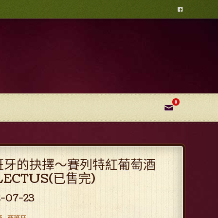

0
✉
班牙的抉擇～賽列特紅葡萄酒
LECTUS(已售完)
2-07-23