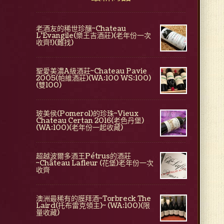
老酒友的稀世珍釀~Chateau
L'Evangile(樂王吉酒莊)(老年份一次
收齊!)(難找)
聖愛美濃A級酒莊~Chateau Pavie
2005(帕維酒莊)(WA:100 WS:100)
(雙100)
玻美侯(Pomerol)的珍珠~Vieux
Chateau Certan 2016(老色丹堡)
(WA:100)(老年份一起收藏)
超越波爾多酒王Pétrus的酒莊
~Château Lafleur (花堡)老年份一次
收齊
澳洲最稀有的膜拜酒~Torbreck The
Laird(托布雷克領主)~ (WA:100)(限
量收藏)