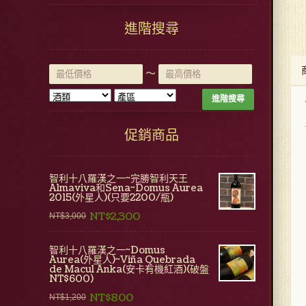
進階搜尋
~
進階搜尋
促銷商品
智利十八羅漢之一~完勝智利天王
Almaviva和Sena~Domus Aurea
2015(外星人)(只要2200/瓶)
NT$2,300
NT$3,000
智利十八羅漢之一~Domus
Aurea(外星人)~Viña Quebrada
de Macul Anka(安卡有機紅酒)(破盤
NT$600)
NT$800
NT$1,200