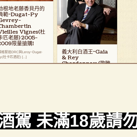
勃根地老藤香貝丹的
典範~Dugat-Py
Gevrey-
Chambertin
Vieilles Vignes(杜
卡匹老藤) 2005-
2009限量搶購!
義大利白酒王~Gaia
價格緊追DRC與Leroy~Dugat-
& Rey
y(杜卡匹酒莊) [...]
Chardonnay (歌雅
&蕾˙夏多內白酒)(垂
直老年份) (難得一見)
閱讀更多
▸
您喝過Gaja傳奇白酒嗎? Gaia &
Rey [...]
閱讀更多
▸
酒駕 未滿18歲請