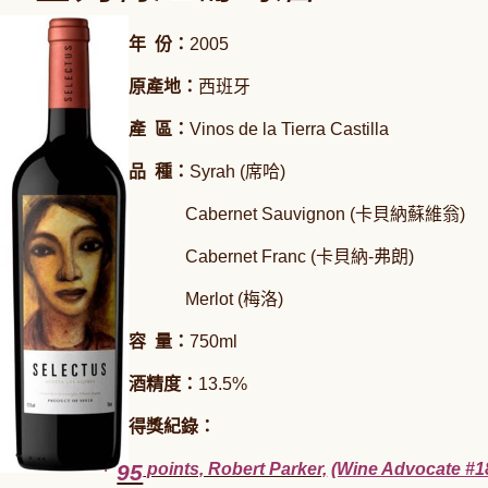
年
份：
2005
原產地：
西班牙
產
區：
Vinos de la Tierra Castilla
品
種：
Syrah (
席哈
)
Cabernet Sauvignon (
卡貝納蘇維翁
)
Cabernet Franc (
卡貝納
-
弗朗
)
Merlot (
梅洛
)
容
量：
750m
l
酒精度：
13.5%
得獎紀錄：
‧
95
points, Robert Parker,
(Wine Advocate #1