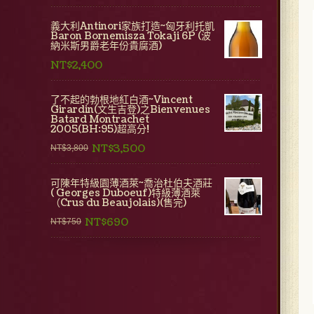
義大利Antinori家族打造~匈牙利托凱
Baron Bornemisza Tokaji 6P (波
納米斯男爵老年份貴腐酒)
NT$2,400
了不起的勃根地紅白酒~Vincent
Girardin(文生吉登)之Bienvenues
Batard Montrachet
2005(BH:95)超高分!
NT$3,500
NT$3,800
可陳年特級園薄酒萊~喬治杜伯夫酒莊
( Georges Duboeuf)特級薄酒萊
（Crus du Beaujolais)(售完)
NT$690
NT$750