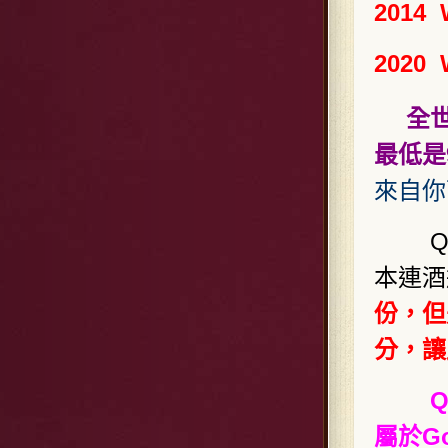
2014 
2020 
全世
最低是
來自你
Qui
本連酒
份，但
分，讓
Qui
屬於G