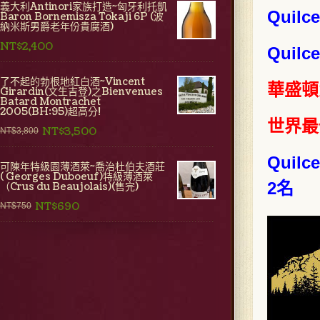
義大利Antinori家族打造~匈牙利托凱
Quilc
Baron Bornemisza Tokaji 6P (波
納米斯男爵老年份貴腐酒)
NT$2,400
Quilc
了不起的勃根地紅白酒~Vincent
華盛頓州
Girardin(文生吉登)之Bienvenues
Batard Montrachet
2005(BH:95)超高分!
世界最
NT$3,500
NT$3,800
Quilc
可陳年特級園薄酒萊~喬治杜伯夫酒莊
( Georges Duboeuf)特級薄酒萊
2名
（Crus du Beaujolais)(售完)
NT$690
NT$750