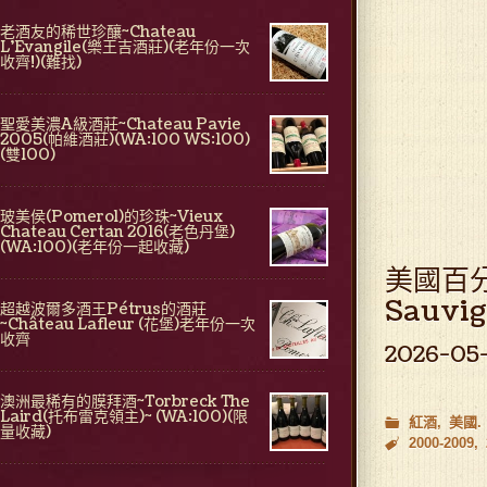
老酒友的稀世珍釀~Chateau
L'Evangile(樂王吉酒莊)(老年份一次
收齊!)(難找)
聖愛美濃A級酒莊~Chateau Pavie
2005(帕維酒莊)(WA:100 WS:100)
(雙100)
玻美侯(Pomerol)的珍珠~Vieux
Chateau Certan 2016(老色丹堡)
(WA:100)(老年份一起收藏)
美國百分王
Sauvi
超越波爾多酒王Pétrus的酒莊
~Château Lafleur (花堡)老年份一次
收齊
2026-05
澳洲最稀有的膜拜酒~Torbreck The
Laird(托布雷克領主)~ (WA:100)(限
紅酒
美國
量收藏)
2000-2009