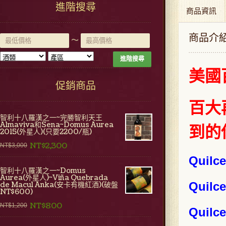
進階搜尋
商品資訊
商品介
~
進階搜尋
美國
促銷商品
百大再
智利十八羅漢之一~完勝智利天王
Almaviva和Sena~Domus Aurea
到的
2015(外星人)(只要2200/瓶)
NT$2,300
NT$3,000
Quilc
智利十八羅漢之一~Domus
Aurea(外星人)~Viña Quebrada
Quilc
de Macul Anka(安卡有機紅酒)(破盤
NT$600)
NT$800
NT$1,200
Quilc