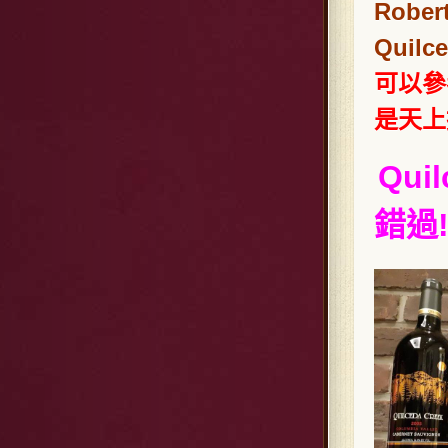
Rob
Quil
可以參
是天上
Qu
錯過