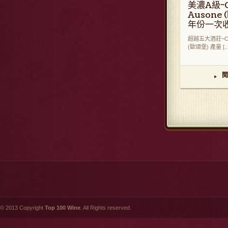
美濃A級~C
Ausone
年份一次收
超越五大酒莊~Cha
(歐頌堡) 產量 [...
閱
▸
© 2013 Copyright
Top 100 Wine
. All Rights reserved.