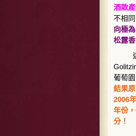
酒款產
不相同
向極為
松露香
這間1
Goli
葡萄園
結果原
2006
年份，Q
分！