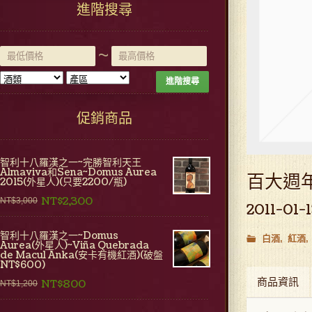
進階搜尋
~
進階搜尋
促銷商品
智利十八羅漢之一~完勝智利天王
Almaviva和Sena~Domus Aurea
百大週年
2015(外星人)(只要2200/瓶)
NT$2,300
NT$3,000
2011-01-
智利十八羅漢之一~Domus
白酒
紅酒
Aurea(外星人)~Viña Quebrada
de Macul Anka(安卡有機紅酒)(破盤
NT$600)
商品資訊
NT$800
NT$1,200