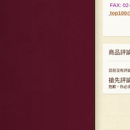
FAX: 02
top100
商品評
目前沒有評
搶先評論
抱歉，你必