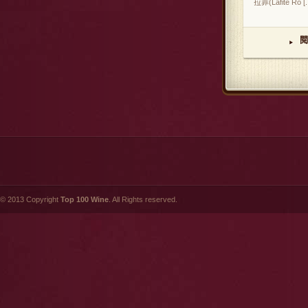
拉菲(Lafite Ro [..
閱
▸
© 2013 Copyright
Top 100 Wine
. All Rights reserved.