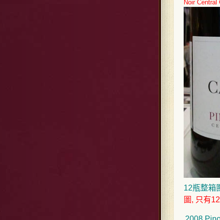
Noir Centr
12瓶整箱
圖, 只有1
2008 Pino