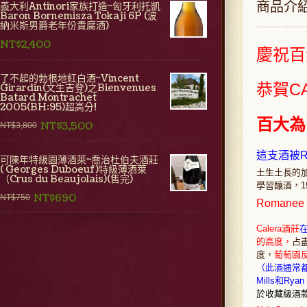
商品介
義大利Antinori家族打造~匈牙利托凱
Baron Bornemisza Tokaji 6P (波
納米斯男爵老年份貴腐酒)
NT$2,400
慶祝百
了不起的勃根地紅白酒~Vincent
恭賀CA
Girardin(文生吉登)之Bienvenues
Batard Montrachet
2005(BH:95)超高分!
百大為
NT$3,500
NT$3,800
這支酒被R
可陳年特級園薄酒萊~喬治杜伯夫酒莊
( Georges Duboeuf)特級薄酒萊
土生土長的
（Crus du Beaujolais)(售完)
學習釀酒，
1
NT$690
NT$750
Roman
Calera酒莊
的高度，
占
度，
葡萄園
（此酒通常都
Mills和Rya
於收藏級酒