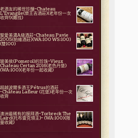
老酒友的稀世珍釀~Chateau
L'Evangile(樂王吉酒莊)(老年份一次
收齊!)(難找)
聖愛美濃A級酒莊~Chateau Pavie
2005(帕維酒莊)(WA:100 WS:100)
(雙100)
玻美侯(Pomerol)的珍珠~Vieux
Chateau Certan 2016(老色丹堡)
(WA:100)(老年份一起收藏)
超越波爾多酒王Pétrus的酒莊
~Château Lafleur (花堡)老年份一次
收齊
澳洲最稀有的膜拜酒~Torbreck The
Laird(托布雷克領主)~ (WA:100)(限
量收藏)