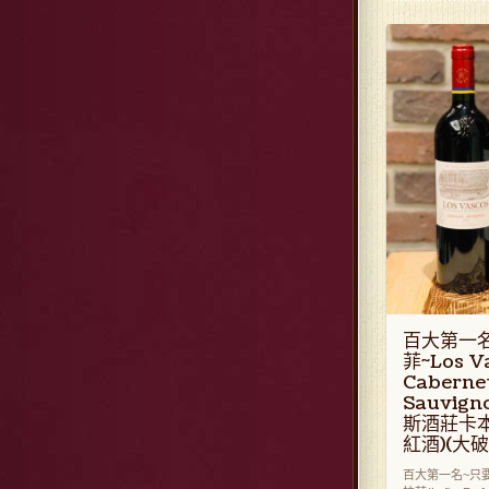
百大第一
菲~Los V
Caberne
Sauvign
斯酒莊卡
紅酒)(大破
百大第一名~只要