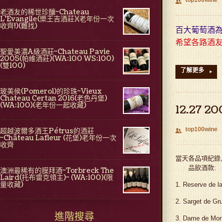
top100wine
👥
老酒友的稀世珍釀~Chateau
L'Evangile(樂王吉酒莊)(老年份一次
收齊!)(難找)
百大葡萄酒
希望各路酒
聖愛美濃A級酒莊~Chateau Pavie
2005(帕維酒莊)(WA:100 WS:100)
(雙100)
了解更多
▸
玻美侯(Pomerol)的珍珠~Vieux
Chateau Certan 2016(老色丹堡)
(WA:100)(老年份一起收藏)
12.27
top100wine
超越波爾多酒王Pétrus的酒莊
👥
~Château Lafleur (花堡)老年份一次
收齊
當天各品項紀錄,
品飲酒款:
澳洲最稀有的膜拜酒~Torbreck The
Laird(托布雷克領主)~ (WA:100)(限
量收藏)
1. Reserve de 
2. Sarget de G
進階搜尋
3. Dame de Mo