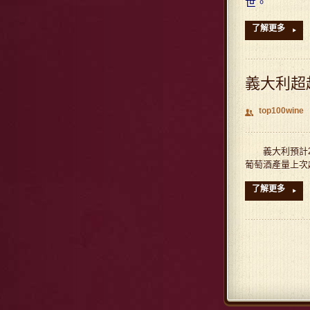
世。
了解更多
▸
義大利超
top100wine
👥
義大利預計20
葡萄酒產量上次
了解更多
▸