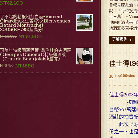
NT$2,400
會較青睞紅酒、
說：「每位投資
了不起的勃根地紅白酒~Vincent
十三萬）。Vi
Girardin(文生吉登)之Bienvenues
頂級紅酒皆來自
Batard Montrachet
地酒莊多直接銷
2005(BH:95)超高分!
NT$3,500
NT$3,800
了解更多
▸
可陳年特級園薄酒萊~喬治杜伯夫酒莊
( Georges Duboeuf)特級薄酒萊
（Crus du Beaujolais)(售完)
佳士得1
NT$690
NT$750
top100wine
👥
佳士得2008
拉圖紅酒
台幣567萬
酒莊的拍賣紀
此次150瓶
份之一，也是