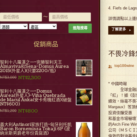
4. Fiefs de La
~
詳情請點以上連結! :pi
進階搜尋
了解更多
▸
促銷商品
不畏冷鋒
智利十八羅漢之一~完勝智利天王
Almaviva和Sena~Domus Aurea
top100wine
👥
2015(外星人)(只要2200/瓶)
NT$2,300
NT$3,000
* 中國時報
全球金融風暴
智利十八羅漢之一~Domus
Aurea(外星人)~Viña Quebrada
「紅」！據《彭博
de Macul Anka(安卡有機紅酒)(破盤
績效，絲毫不畏不景
NT$600)
Margaux
NT$800
NT$1,200
投資佳釀受惠 
和基金市場嚇壞了投資
義大利Antinori家族打造~匈牙利托凱
的Arch Fi
Baron Bornemisza Tokaji 6P (波
公司（ＭＳＣＩ）
納米斯男爵老年份貴腐酒)
倫敦的對沖基金