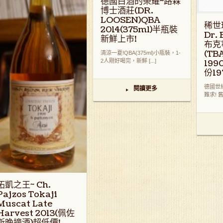
德國白酒的榮耀~路森
博士酒莊(DR.
LOOSEN)QBA
稀世
2014(375ml)半瓶裝
Dr.
新鮮上市!
布克
(T
清涼一夏!QBA(375ml)小瓶裝，1-
2人剛好喝完，新鮮 [...]
19
份19
德國世紀
閱讀更多
▸
難求! 舊
拓凱之王~ Ch.
Pajzos Tokaji
Muscat Late
Harvest 2013(佩佐
斯晚摘酒)超低價!