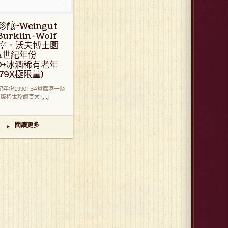
珍釀~Weingut
 Burklin-Wolf
寧．沃夫博士園
BA世紀年份
90+冰酒稀有老年
79)(極限量)
年份1990TBA貴腐酒一瓶
版稀世珍釀百大 [...]
閱讀更多
▸