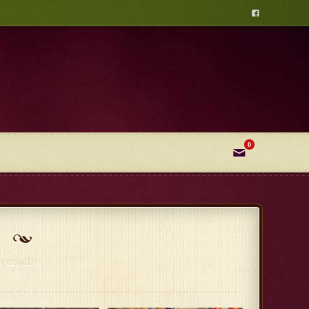

0
✉
results