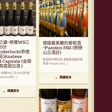
之最~榮獲WS三
德國最美麗的葡萄酒
00分
~Passion Hill (戀戀
nderloch(恭德
山丘酒莊)
)Auslese
聖誕跨年開趴用! 德國最美麗的葡
d Capsule (金頸
萄酒~Passion Hil [...]
貴腐甜白酒 )
一榮獲WS三次100分的酒
rloch(恭 [...]
閱讀更多
▸
閱讀更多
▸