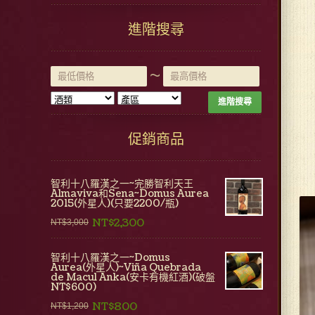
進階搜尋
~
進階搜尋
促銷商品
智利十八羅漢之一~完勝智利天王
Almaviva和Sena~Domus Aurea
2015(外星人)(只要2200/瓶)
NT$2,300
NT$3,000
智利十八羅漢之一~Domus
Aurea(外星人)~Viña Quebrada
de Macul Anka(安卡有機紅酒)(破盤
NT$600)
NT$800
NT$1,200