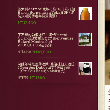
義大利Antinori家族打造~匈牙利托凱
Baron Bornemisza Tokaji 6P (波
納米斯男爵老年份貴腐酒)
NT$2,400
了不起的勃根地紅白酒~Vincent
Girardin(文生吉登)之Bienvenues
Batard Montrachet
2005(BH:95)超高分!
NT$3,500
NT$3,800
可陳年特級園薄酒萊~喬治杜伯夫酒莊
( Georges Duboeuf)特級薄酒萊
（Crus du Beaujolais)(售完)
NT$690
NT$750