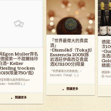
「世界最偉大的貴腐
德國
酒」
次1
~Disznókő（Tokaji）
~Gu
與Egon Muller齊名
Esszencia 2005(豚
洛酒莊
~德國第一不甜麗絲玲
岩酒莊伊森西亞貴腐
Gol
白酒~ Keller
酒)(JS:100分)限量
精選
Riesling trocken
「世界最偉大的貴腐酒」~
2015(限量750/瓶)
德國唯
Disznókő（Tokaji） [...]
莊~Gunde
便宜到爆!比起昂貴的Egon
uller，Keller的白 [...]
閱讀更多
▸
閱讀更多
▸