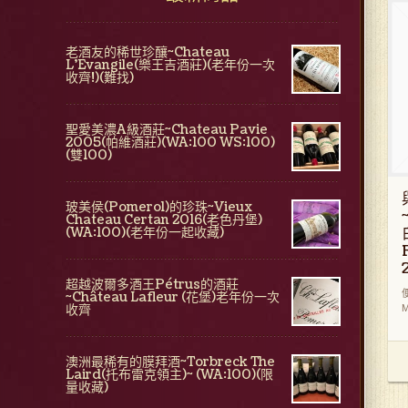
老酒友的稀世珍釀~Chateau
L'Evangile(樂王吉酒莊)(老年份一次
收齊!)(難找)
聖愛美濃A級酒莊~Chateau Pavie
2005(帕維酒莊)(WA:100 WS:100)
(雙100)
玻美侯(Pomerol)的珍珠~Vieux
Chateau Certan 2016(老色丹堡)
(WA:100)(老年份一起收藏)
超越波爾多酒王Pétrus的酒莊
~Château Lafleur (花堡)老年份一次
收齊
M
澳洲最稀有的膜拜酒~Torbreck The
Laird(托布雷克領主)~ (WA:100)(限
量收藏)