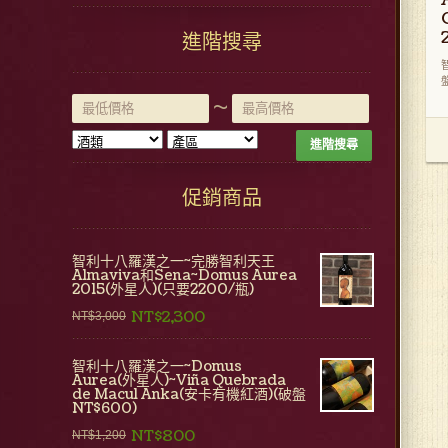
進階搜尋
盤
~
進階搜尋
促銷商品
智利十八羅漢之一~完勝智利天王
Almaviva和Sena~Domus Aurea
2015(外星人)(只要2200/瓶)
NT$2,300
NT$3,000
智利十八羅漢之一~Domus
Aurea(外星人)~Viña Quebrada
de Macul Anka(安卡有機紅酒)(破盤
NT$600)
NT$800
NT$1,200