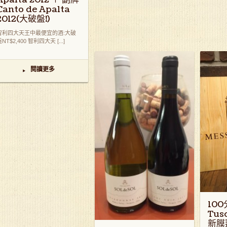
Canto de Apalta
2012(大破盤!)
智利四大天王中最便宜的酒:大破
NT$2,400 智利四大天 [...]
閱讀更多
▸
100
Tu
新膜