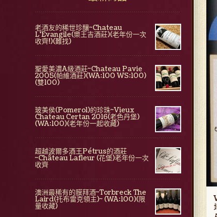
老酒友的稀世珍釀~Chateau
L'Evangile(樂王吉酒莊)(老年份一次
收齊!)(難找)
聖愛美濃A級酒莊~Chateau Pavie
2005(帕維酒莊)(WA:100 WS:100)
(雙100)
玻美侯(Pomerol)的珍珠~Vieux
Chateau Certan 2016(老色丹堡)
(WA:100)(老年份一起收藏)
超越波爾多酒王Pétrus的酒莊
~Château Lafleur (花堡)老年份一次
收齊
澳洲最稀有的膜拜酒~Torbreck The
Laird(托布雷克領主)~ (WA:100)(限
量收藏)