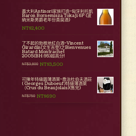
義大利Antinori家族打造~匈牙利托凱
Baron Bornemisza Tokaji 6P (波
納米斯男爵老年份貴腐酒)
NT$2,400
了不起的勃根地紅白酒~Vincent
Girardin(文生吉登)之Bienvenues
Batard Montrachet
2005(BH:95)超高分!
NT$3,500
NT$3,800
可陳年特級園薄酒萊~喬治杜伯夫酒莊
( Georges Duboeuf)特級薄酒萊
（Crus du Beaujolais)(售完)
NT$690
NT$750