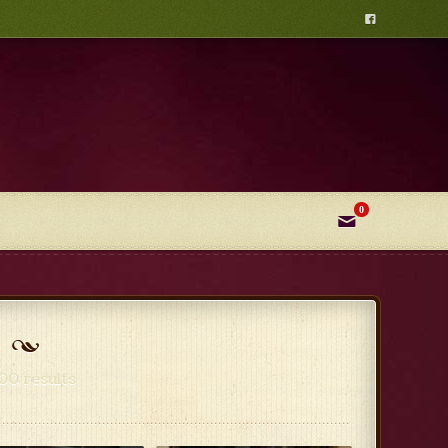

0
✉
00 results