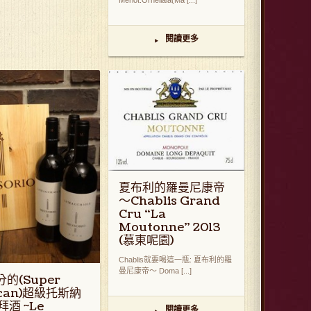
Merlot:Ornellaia(Ma [...]
閱讀更多
▸
夏布利的羅曼尼康帝
～Chablis Grand
Cru “La
Moutonne" 2013
(慕東呢園)
Chablis就要喝這一瓶: 夏布利的羅
曼尼康帝～ Doma [...]
分的(Super
scan)超級托斯納
拜酒 ~Le
閱讀更多