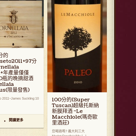
0分的
seto2011+97分
nellaia
12+年產量僅僅
00瓶的晚摘甜酒
llaia
us(限量發售)
100分的(Super
o 2011~James Suckling:10
Tuscan)超級托斯納
新膜拜酒 ~Le
Macchiole(瑪奇歐
閱讀更多
▸
里酒莊)
您喝過嗎? 義大利三大