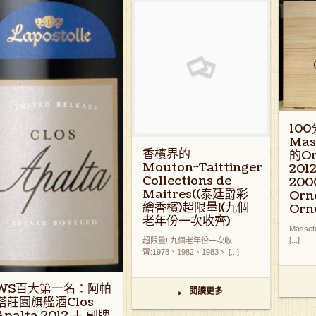
10
Mas
香檳界的
的Or
Mouton~Taittinger
20
Collections de
20
Maitres((泰廷爵彩
Orne
繪香檳)超限量!(九個
Orn
老年份一次收齊)
Masset
[...]
超限量! 九個老年份一次收
齊:1978、1982、1983、 [...]
WS百大第一名：阿帕
閱讀更多
▸
塔莊園旗艦酒Clos
Apalta 2012 ＋ 副牌