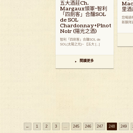
五大酒莊Ch.
Mac
Margaux領軍~智利
里酒
「四劍客」合釀SOL
您喝過嗎?
de SOL
新膜拜酒 ~
Chardonnay+Pinot
Noir (陽光之酒)
智利「四劍客」合釀SOL de
SOL(太陽之光)~ 【五大 [...]
閱讀更多
▸
←
1
2
3
…
245
246
247
248
249