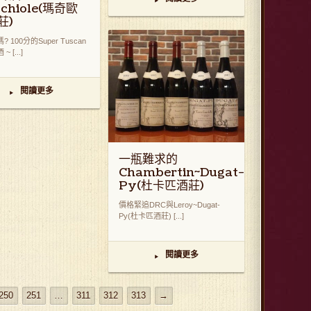
▸
chiole(瑪奇歐
莊)
 100分的Super Tuscan
 [...]
閱讀更多
▸
一瓶難求的
Chambertin~Dugat-
Py(杜卡匹酒莊)
價格緊追DRC與Leroy~Dugat-
Py(杜卡匹酒莊) [...]
閱讀更多
▸
250
251
…
311
312
313
→