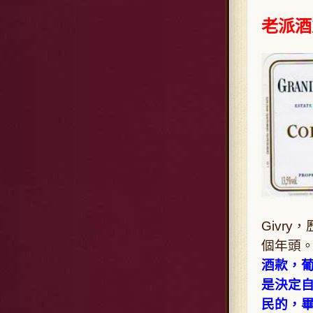
老派酒友
Givry
個年頭
酒款，葡萄
是決定自己
民的，畢竟