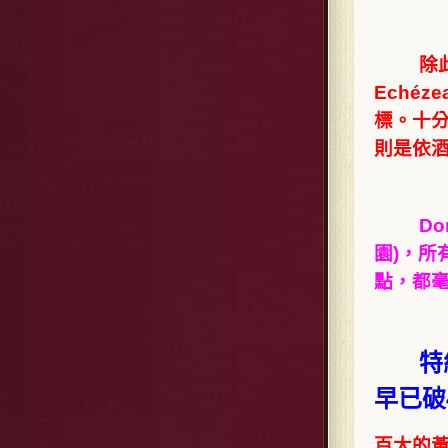
除此
Eché
標。十分
則是依
Do
園)，所
點，都毫
特
早已破
百大的黃