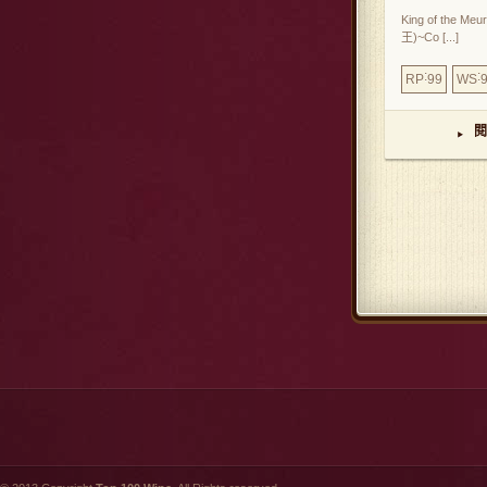
King of the Me
王)~Co [...]
:
:
RP
99
WS
閱
▸