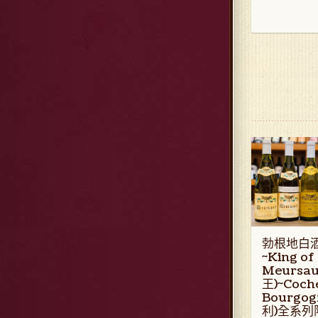
勃根地白
~King of
Meursa
王)~Coch
Bourgo
利)全系列