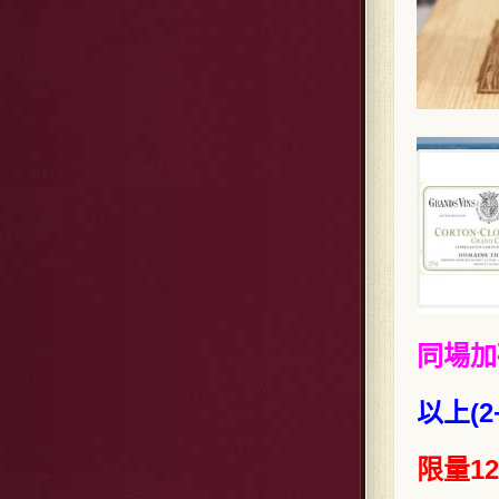
同場加
以上(2
限量1