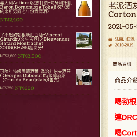
義大利Antinori家族打造~匈牙利托凱
老派酒友
Baron Bornemisza Tokaji 6P (波
納米斯男爵老年份貴腐酒)
Corto
NT$2,400
2021-05
了不起的勃根地紅白酒~Vincent
Girardin(文生吉登)之Bienvenues
法國
紅酒
Batard Montrachet
2010-2019
2005(BH:95)超高分!
NT$3,500
NT$3,800
商品資訊
可陳年特級園薄酒萊~喬治杜伯夫酒莊
( Georges Duboeuf)特級薄酒萊
商品介
（Crus du Beaujolais)(售完)
NT$690
NT$750
喝勃根
連DRC
喝
Co