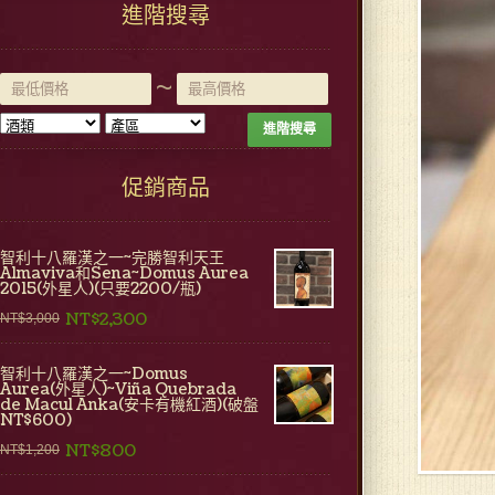
進階搜尋
~
進階搜尋
促銷商品
智利十八羅漢之一~完勝智利天王
Almaviva和Sena~Domus Aurea
2015(外星人)(只要2200/瓶)
NT$2,300
NT$3,000
智利十八羅漢之一~Domus
Aurea(外星人)~Viña Quebrada
de Macul Anka(安卡有機紅酒)(破盤
NT$600)
NT$800
NT$1,200