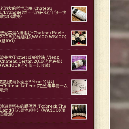
老酒友的稀世珍釀~Chateau
L'Evangile(樂王吉酒莊)(老年份一次
收齊!)(難找)
聖愛美濃A級酒莊~Chateau Pavie
2005(帕維酒莊)(WA:100 WS:100)
(雙100)
玻美侯(Pomerol)的珍珠~Vieux
Chateau Certan 2016(老色丹堡)
(WA:100)(老年份一起收藏)
超越波爾多酒王Pétrus的酒莊
~Château Lafleur (花堡)老年份一次
收齊
澳洲最稀有的膜拜酒~Torbreck The
Laird(托布雷克領主)~ (WA:100)(限
量收藏)