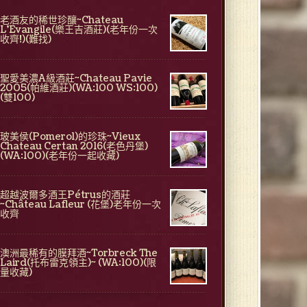
老酒友的稀世珍釀~Chateau
L'Evangile(樂王吉酒莊)(老年份一次
收齊!)(難找)
聖愛美濃A級酒莊~Chateau Pavie
2005(帕維酒莊)(WA:100 WS:100)
(雙100)
玻美侯(Pomerol)的珍珠~Vieux
Chateau Certan 2016(老色丹堡)
(WA:100)(老年份一起收藏)
超越波爾多酒王Pétrus的酒莊
~Château Lafleur (花堡)老年份一次
收齊
澳洲最稀有的膜拜酒~Torbreck The
Laird(托布雷克領主)~ (WA:100)(限
量收藏)