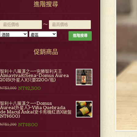
進階搜尋
~
進階搜尋
促銷商品
智利十八羅漢之一~完勝智利天王
Almaviva和Sena~Domus Aurea
2015(外星人)(只要2200/瓶)
NT$2,300
NT$3,000
智利十八羅漢之一~Domus
Aurea(外星人)~Viña Quebrada
de Macul Anka(安卡有機紅酒)(破盤
NT$600)
NT$800
NT$1,200