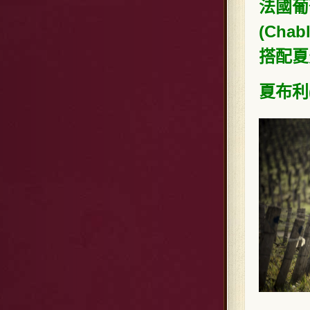
法國葡
(Chabl
搭配夏
夏布利(C