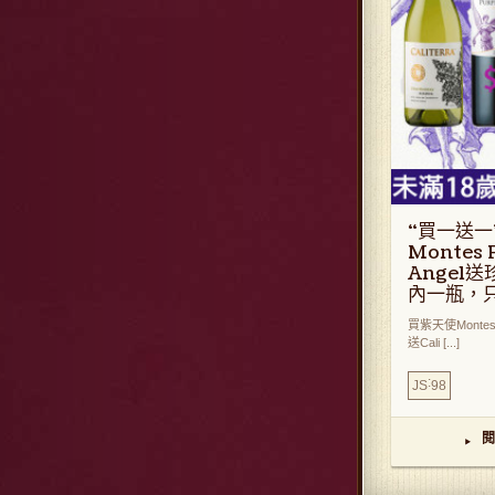
“買一送一
Montes 
Angel
內一瓶，只
買紫天使Montes P
送Cali [...]
:
JS
98
閱
▸