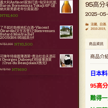
義大利Antinori家族打造~匈牙利托凱
95高
Baron Bornemisza Tokaji 6P (波
納米斯男爵老年份貴腐酒)
2025-05-
NT$2,400
法國
白酒
了不起的勃根地紅白酒~Vincent
2010-2019
Girardin(文生吉登)之Bienvenues
Batard Montrachet
2005(BH:95)超高分!
商品資訊
NT$3,500
NT$3,800
商品介
可陳年特級園薄酒萊~喬治杜伯夫酒莊
( Georges Duboeuf)特級薄酒萊
（Crus du Beaujolais)(售完)
NT$690
NT$750
日本料
95高
難得一