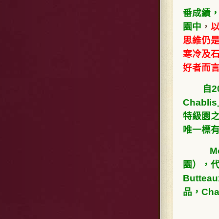
番成績，
園中
，
以
思維仍是
寒冷及
好者而
自2006
Chab
特級園之
唯一標
Mont
園），代
Butt
品，Ch