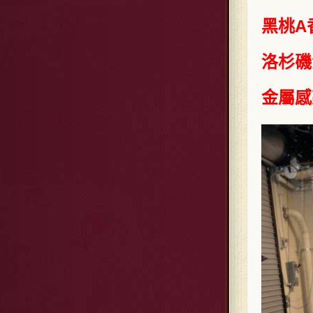
黑桃A
洛杉磯
金屬感