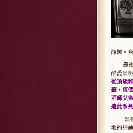
釀製。台
最後還
酷愛黑
從頂級
籤，每個
酒師艾蜜
造此系
黑桃A
地的評