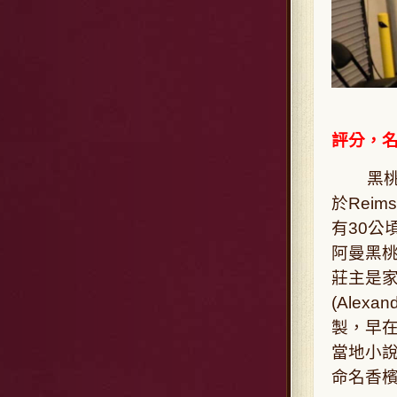
評分，
黑桃A香
於Reim
有30公
阿曼黑
莊主是家族
(Alex
製，早
當地小說
命名香