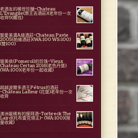
老酒友的稀世珍釀~Chateau
L'Evangile(樂王吉酒莊)(老年份一次
收齊!)(難找)
聖愛美濃A級酒莊~Chateau Pavie
2005(帕維酒莊)(WA:100 WS:100)
(雙100)
玻美侯(Pomerol)的珍珠~Vieux
Chateau Certan 2016(老色丹堡)
(WA:100)(老年份一起收藏)
超越波爾多酒王Pétrus的酒莊
~Château Lafleur (花堡)老年份一次
收齊
澳洲最稀有的膜拜酒~Torbreck The
Laird(托布雷克領主)~ (WA:100)(限
量收藏)