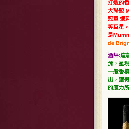
打造的香
大聯盟 M
冠軍 
等巨星，
是Mum
de Br
酒評:
這
滑，呈
一般香
出，獲得
的魔力