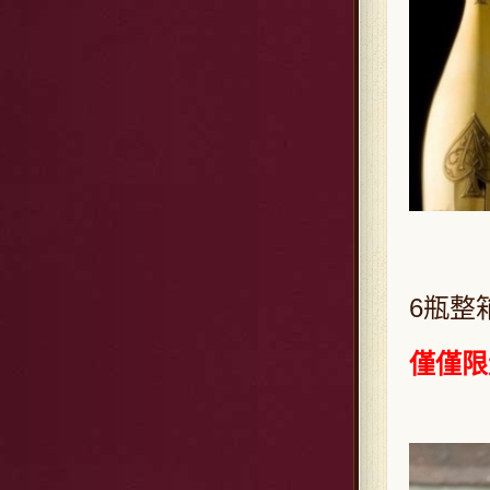
6瓶整
僅僅限