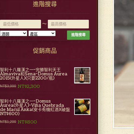
進階搜尋
~
進階搜尋
促銷商品
智利十八羅漢之一~完勝智利天王
Almaviva和Sena~Domus Aurea
2015(外星人)(只要2200/瓶)
NT$2,300
NT$3,000
智利十八羅漢之一~Domus
Aurea(外星人)~Viña Quebrada
de Macul Anka(安卡有機紅酒)(破盤
NT$600)
NT$800
NT$1,200