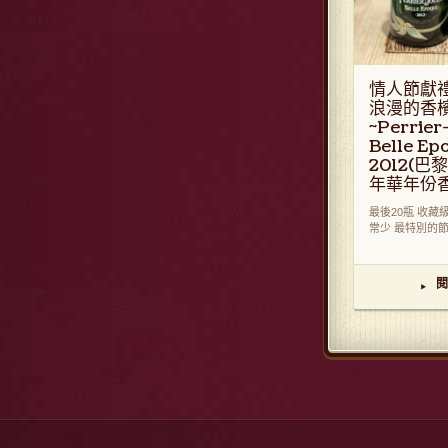
情人節獻
浪漫的香
~Perrier
Belle Ep
2012(
年華年份香
最後20瓶 收藏
常少 最特別的節日
閱
▸