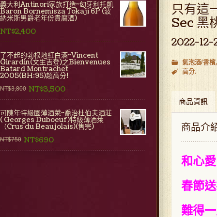
義大利Antinori家族打造~匈牙利托凱
只有這一瓶
Baron Bornemisza Tokaji 6P (波
納米斯男爵老年份貴腐酒)
Sec 
NT$2,400
2022-12-
了不起的勃根地紅白酒~Vincent
Girardin(文生吉登)之Bienvenues
氣泡酒/香檳
Batard Montrachet
高分
2005(BH:95)超高分!
NT$3,500
NT$3,800
商品資訊
可陳年特級園薄酒萊~喬治杜伯夫酒莊
( Georges Duboeuf)特級薄酒萊
商品介
（Crus du Beaujolais)(售完)
NT$690
NT$750
和心愛
春節送
難得一