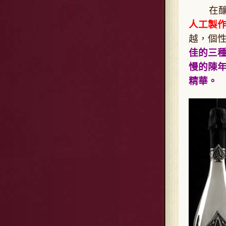
在釀
人工製
越，個
佳的三
慢的陳
精華。