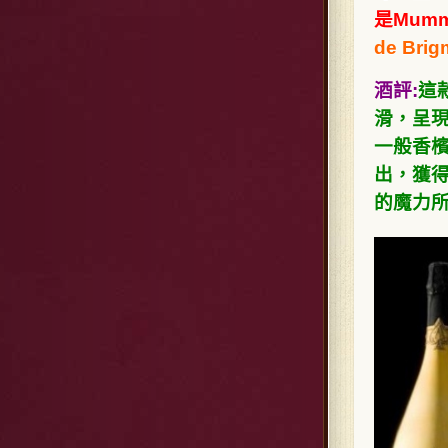
是Mum
de Br
酒評:
這
滑，呈
一般香
出，獲得
的魔力