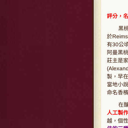
評分，
黑桃A香
於Reim
有30公
阿曼黑
莊主是家族
(Alex
製，早
當地小說
命名香
在釀
人工製
越，個