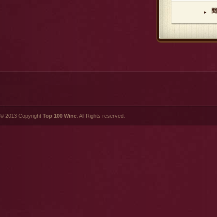
閱
▸
© 2013 Copyright
Top 100 Wine
. All Rights reserved.