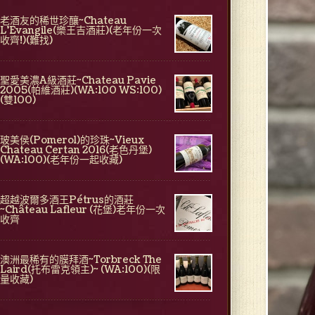
老酒友的稀世珍釀~Chateau
L'Evangile(樂王吉酒莊)(老年份一次
收齊!)(難找)
聖愛美濃A級酒莊~Chateau Pavie
2005(帕維酒莊)(WA:100 WS:100)
(雙100)
玻美侯(Pomerol)的珍珠~Vieux
Chateau Certan 2016(老色丹堡)
(WA:100)(老年份一起收藏)
超越波爾多酒王Pétrus的酒莊
~Château Lafleur (花堡)老年份一次
收齊
澳洲最稀有的膜拜酒~Torbreck The
Laird(托布雷克領主)~ (WA:100)(限
量收藏)