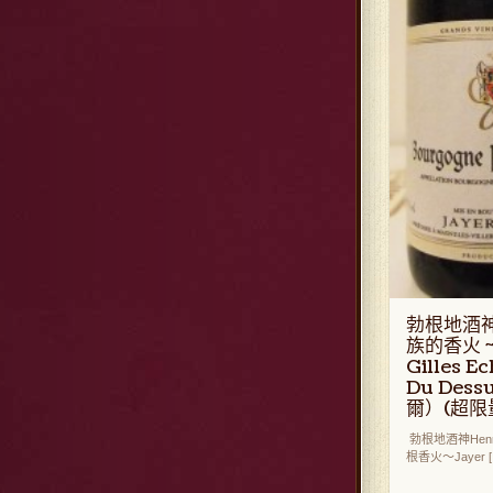
勃根地酒神 
族的香火 ~
Gilles E
Du Des
爾）(超限量
勃根地酒神Henr
根香火～Jayer [..