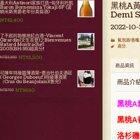
義大利Antinori家族打造~匈牙利托凱
黑桃A黃金
Baron Bornemisza Tokaji 6P (波
納米斯男爵老年份貴腐酒)
Demi S
NT$2,400
2022-10-
了不起的勃根地紅白酒~Vincent
Girardin(文生吉登)之Bienvenues
氣泡酒/香檳
Batard Montrachet
高分
2005(BH:95)超高分!
NT$3,500
NT$3,800
商品資訊
可陳年特級園薄酒萊~喬治杜伯夫酒莊
( Georges Duboeuf)特級薄酒萊
商品介
（Crus du Beaujolais)(售完)
NT$690
NT$750
黑桃A
黑桃A
洛杉磯