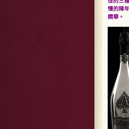
佳的三
慢的陳
精華。