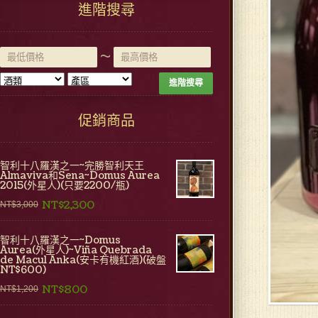
進階搜尋
~
進階搜尋
促銷商品
智利十八羅漢之一~完勝智利天王
Almaviva和Sena~Domus Aurea
2015(外星人)(只要2200/瓶)
NT$2,300
NT$3,000
智利十八羅漢之一~Domus
Aurea(外星人)~Viña Quebrada
de Macul Anka(安卡有機紅酒)(破盤
NT$600)
NT$800
NT$1,200