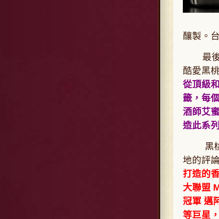
釀製。台
最後還
酷愛黑
從頂級
籤，每個
酒師艾蜜
造此系
黑桃A
地的評
打造的香
大聯盟 M
冠軍 
等巨星，