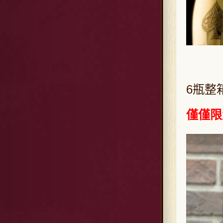
6瓶整
僅僅限