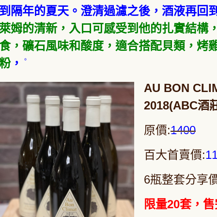
到隔年的夏天。澄清過濾之後，酒液再回到
萊姆的清新，入口可感受到他的扎實結構
食，礦石風味和酸度，適合搭配貝類，烤
。
粉
，
AU BON CLIMA
2018(AB
原價:
1400
百大首賣價:
1
6瓶整套分享價
限量20套，售