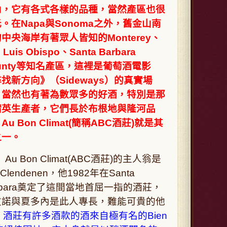
內，它有各式各樣的品種，當然產區也很
。在Napa與Sonoma之外，舊金山南
中央海岸有著眾人皆知的Monterey、
 Luis Obispo、Santa Barbara
unty等知名產區，這裡是葡萄酒電影
找新方向》（Sideways）的真實場
，當然也有著為數眾多的好酒，特別是那
精英生產者，它們長於布根地與隆河品
Au Bon Climat(簡稱ABC酒莊)就是其
之一。
 Bon Climat(ABC酒莊)的主人翁是
 Clendenen，他1982年在Santa
rbara奠定了這間當地首屈一指的酒莊，
皮諾與夏多內是此人專長，難能可貴的他
，
酒莊有許多酒款的酒來自極有名的Bien