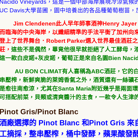
Nacido Vineyards，這是一個中部海岸展現冷
UC Davis大學苗圃，園中培養出的各品種葡萄樹苗
Jim Clendenen此人早年師事酒神Henry 
而臨海的中央海岸，以纖細精準的手法平衡了加州向來偏濃郁
登上了世界舞台．Robert Parker選入世界最佳酒莊
莊，
這些不是偶然，畢竟他很早就拒絕了人工酵母，
這一款白皮諾+灰皮諾，葡萄正是來自名園Bien Nacido 
AU BON CLIMAT有人喜稱為ABC酒莊，
串壓榨，新鮮爽脆的萊姆香氣之外，酒質還有一絲礦
是愈往南愈涼，尤其在Santa Maria附近幾乎是
可搭配前菜，貝類或清爽醬汁的主食，一款令人生津
Pinot Gris/Pinot Blanc
酒廠選擇的 Pinot Blanc 和Pinot Gris
工摘採，整串壓榨，桶中發酵，蘋果酸發