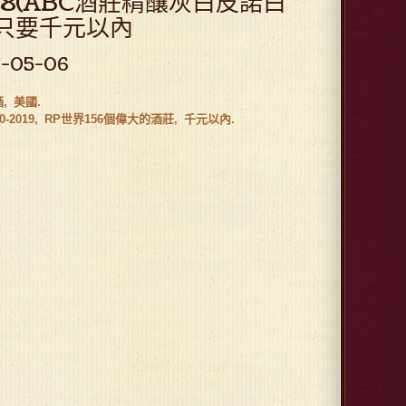
18(ABC酒莊精釀灰白皮諾白
)只要千元以內
1-05-06
酒
美國
0-2019
RP世界156個偉大的酒莊
千元以內