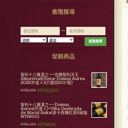
進階搜尋
~
進階搜尋
促銷商品
智利十八羅漢之一~完勝智利天王
Almaviva和Sena~Domus Aurea
2015(外星人)(只要2200/瓶)
NT$2,300
NT$3,000
智利十八羅漢之一~Domus
Aurea(外星人)~Viña Quebrada
de Macul Anka(安卡有機紅酒)(破盤
NT$600)
NT$800
NT$1,200