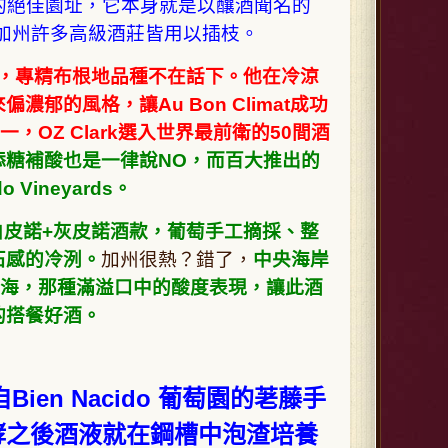
涼氣候的絕佳園址，它本身就是以釀酒聞名的
，加州許多高級酒莊皆用以插枝。
Jayer，專精布根地品種不在話下。他在冷涼
的風格，讓Au Bon Climat成功
之一，OZ Clark選入世界最前衛的50間酒
添糖補酸也是一律說NO，而百大推出的
Vineyards。
它的白皮諾+灰皮諾酒款，葡萄手工摘採、整
石感的冷洌。
加州很熱？錯了，
中央海岸
兩面環海，那種滿溢口中的酸度表現，讓此酒
的搭餐好酒。
 來自Bien Nacido 葡萄園的荖藤
手
酵之後酒液就在鋼槽中泡渣培養