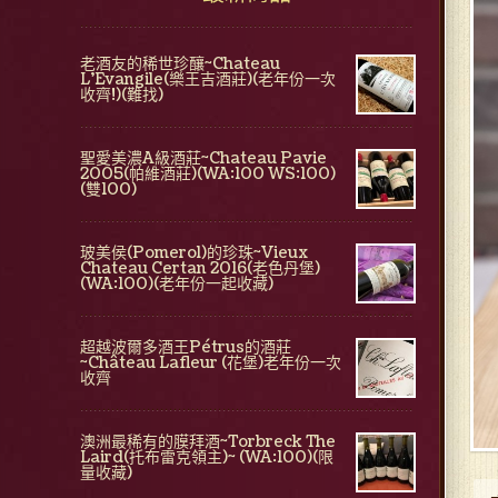
老酒友的稀世珍釀~Chateau
L'Evangile(樂王吉酒莊)(老年份一次
收齊!)(難找)
聖愛美濃A級酒莊~Chateau Pavie
2005(帕維酒莊)(WA:100 WS:100)
(雙100)
玻美侯(Pomerol)的珍珠~Vieux
Chateau Certan 2016(老色丹堡)
(WA:100)(老年份一起收藏)
超越波爾多酒王Pétrus的酒莊
~Château Lafleur (花堡)老年份一次
收齊
澳洲最稀有的膜拜酒~Torbreck The
Laird(托布雷克領主)~ (WA:100)(限
量收藏)