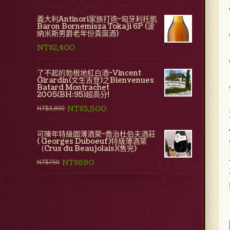
義大利Antinori家族打造~匈牙利托凱
Baron Bornemisza Tokaji 6P (波
納米斯男爵老年份貴腐酒)
NT$2,400
了不起的勃根地紅白酒~Vincent
Girardin(文生吉登)之Bienvenues
Batard Montrachet
2005(BH:95)超高分!
NT$3,500
NT$3,800
可陳年特級園薄酒萊~喬治杜伯夫酒莊
( Georges Duboeuf)特級薄酒萊
（Crus du Beaujolais)(售完)
NT$690
NT$750