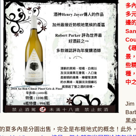
多
多元
邊的
San
Co
《尋
景
些
種，
中
Au
Jim
Ba
黑
的夏多內是分園出售，完全是布根地式的概念！此外