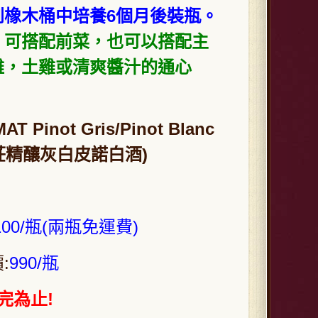
橡木桶中培養6個月後裝瓶。
，可搭配前菜，也可以搭配主
雞，土雞或清爽醬汁的通心
T Pinot Gris/Pinot Blanc
C酒莊精釀灰白皮諾白酒)
100/瓶(兩瓶免運費)
:
990/瓶
完為止!