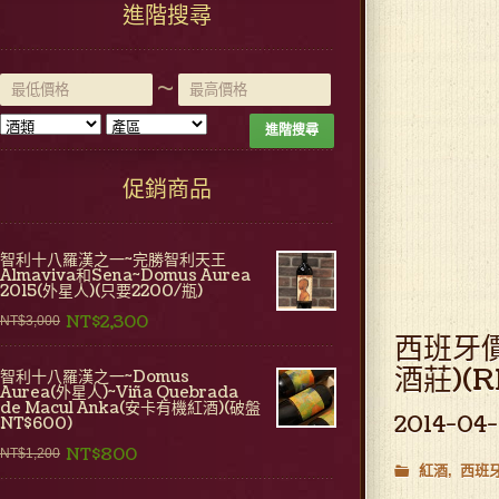
進階搜尋
~
進階搜尋
促銷商品
智利十八羅漢之一~完勝智利天王
Almaviva和Sena~Domus Aurea
2015(外星人)(只要2200/瓶)
NT$2,300
NT$3,000
西班牙價
酒莊)(R
智利十八羅漢之一~Domus
Aurea(外星人)~Viña Quebrada
de Macul Anka(安卡有機紅酒)(破盤
2014-04-
NT$600)
NT$800
NT$1,200
紅酒
西班