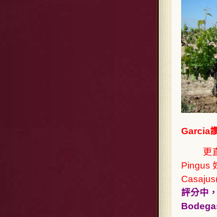
Garc
更
Pingu
Casajus
評分中，C
Bode