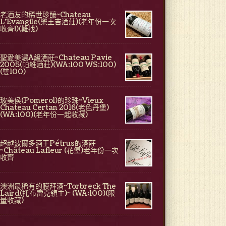
老酒友的稀世珍釀~Chateau
L'Evangile(樂王吉酒莊)(老年份一次
收齊!)(難找)
聖愛美濃A級酒莊~Chateau Pavie
2005(帕維酒莊)(WA:100 WS:100)
(雙100)
玻美侯(Pomerol)的珍珠~Vieux
Chateau Certan 2016(老色丹堡)
(WA:100)(老年份一起收藏)
超越波爾多酒王Pétrus的酒莊
~Château Lafleur (花堡)老年份一次
收齊
澳洲最稀有的膜拜酒~Torbreck The
Laird(托布雷克領主)~ (WA:100)(限
量收藏)