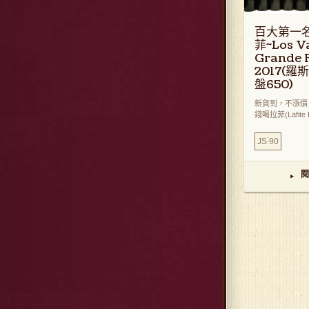
百大第一
菲~Los V
Grande 
2017(羅
盤650)
新貨到，不漲價，
錢喝拉菲(Lafite R 
:
JS
90
閱
▸