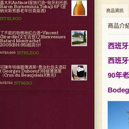
義大利Antinori家族打造~匈牙利托凱
Baron Bornemisza Tokaji 6P (波
商品資訊
納米斯男爵老年份貴腐酒)
NT$2,400
商品介
了不起的勃根地紅白酒~Vincent
Girardin(文生吉登)之Bienvenues
Batard Montrachet
西班牙最
2005(BH:95)超高分!
NT$3,500
NT$3,800
西班牙價
可陳年特級園薄酒萊~喬治杜伯夫酒莊
( Georges Duboeuf)特級薄酒萊
90年老
（Crus du Beaujolais)(售完)
NT$690
NT$750
Bodeg