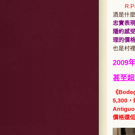
R.P
酒是什
忠實表現
隱約感受
理的價
也是村
2009
甚至超越
《
Bode
5,30
Antigu
價格還