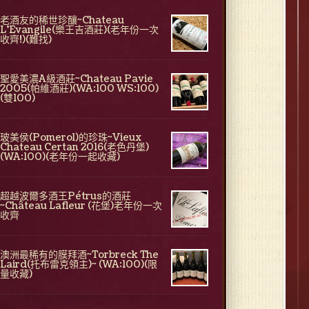
老酒友的稀世珍釀~Chateau
L'Evangile(樂王吉酒莊)(老年份一次
收齊!)(難找)
聖愛美濃A級酒莊~Chateau Pavie
2005(帕維酒莊)(WA:100 WS:100)
(雙100)
玻美侯(Pomerol)的珍珠~Vieux
Chateau Certan 2016(老色丹堡)
(WA:100)(老年份一起收藏)
超越波爾多酒王Pétrus的酒莊
~Château Lafleur (花堡)老年份一次
收齊
澳洲最稀有的膜拜酒~Torbreck The
Laird(托布雷克領主)~ (WA:100)(限
量收藏)