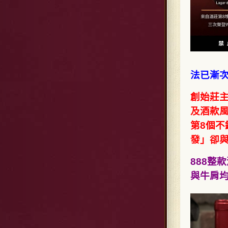
法已漸
創始莊主
及酒款風
第8個不
發」卻
888整
與牛肩