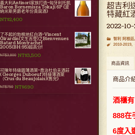
義大利Antinori家族打造~匈牙利托凱
超吉利送禮
Baron Bornemisza Tokaji 6P (波
納米斯男爵老年份貴腐酒)
特藏紅酒
NT$2,400
2022-10-
了不起的勃根地紅白酒~Vincent
Girardin(文生吉登)之Bienvenues
智利 阿根廷
Batard Montrachet
2010-2019
2005(BH:95)超高分!
NT$3,500
NT$3,800
商品資訊
可陳年特級園薄酒萊~喬治杜伯夫酒莊
( Georges Duboeuf)特級薄酒萊
商品介
（Crus du Beaujolais)(售完)
NT$690
NT$750
酒櫃有
888
6度入