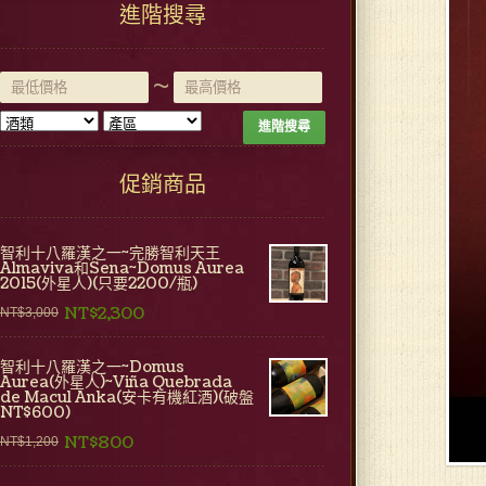
進階搜尋
~
進階搜尋
促銷商品
智利十八羅漢之一~完勝智利天王
Almaviva和Sena~Domus Aurea
2015(外星人)(只要2200/瓶)
NT$2,300
NT$3,000
智利十八羅漢之一~Domus
Aurea(外星人)~Viña Quebrada
de Macul Anka(安卡有機紅酒)(破盤
NT$600)
NT$800
NT$1,200