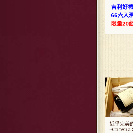
吉利好禮
66六入現
限量20
近乎完美
~Catena