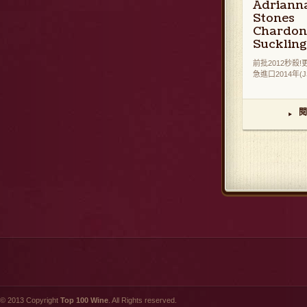
Adriann
Stones
Chardon
Sucklin
前批2012秒殺
急進口2014年(JS:9
閱
▸
© 2013 Copyright
Top 100 Wine
. All Rights reserved.