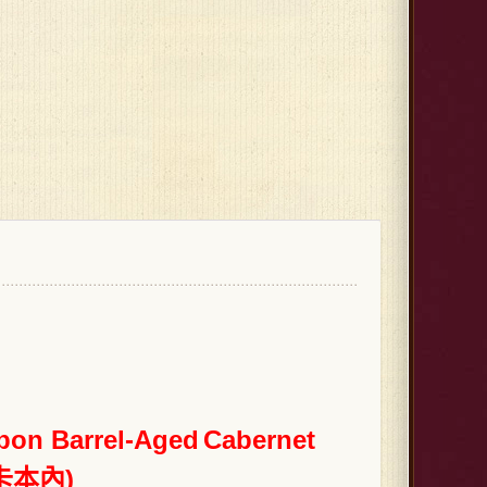
bon Barrel-Aged
Cabernet
卡本內)