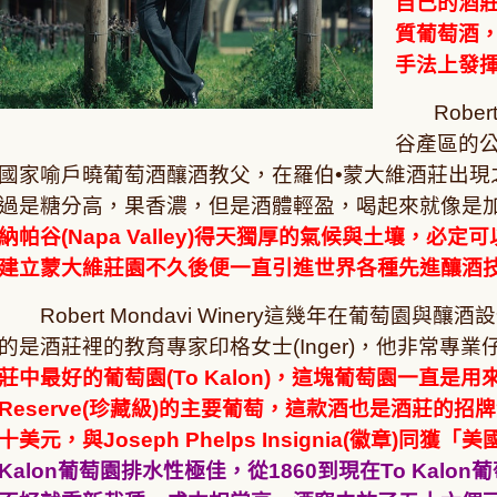
自己的酒
質葡萄酒，
手法上發
Robert
谷產區的公
國家喻戶曉葡萄酒釀酒教父，在羅伯•蒙大維酒莊出現
過是糖分高，果香濃，但是酒體輕盈，喝起來就像是
納帕谷(Napa Valley)得天獨厚的氣候與土壤，必
建立蒙大維莊園不久後便一直引進世界各種先進釀酒
Robert Mondavi Winery這幾年在葡萄園
的是酒莊裡的教育專家印格女士(Inger)，他非常專
莊中最好的葡萄園(To Kalon)，這塊葡萄園一直是用來做最
Reserve(珍藏級)的主要葡萄，這款酒也是酒莊的招
十美元，與Joseph Phelps Insignia(徽章
Kalon葡萄園排水性極佳，從1860到現在To Kal