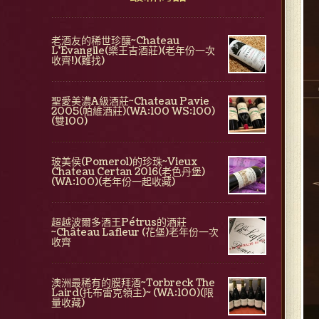
老酒友的稀世珍釀~Chateau
L'Evangile(樂王吉酒莊)(老年份一次
收齊!)(難找)
聖愛美濃A級酒莊~Chateau Pavie
2005(帕維酒莊)(WA:100 WS:100)
(雙100)
玻美侯(Pomerol)的珍珠~Vieux
Chateau Certan 2016(老色丹堡)
(WA:100)(老年份一起收藏)
超越波爾多酒王Pétrus的酒莊
~Château Lafleur (花堡)老年份一次
收齊
澳洲最稀有的膜拜酒~Torbreck The
Laird(托布雷克領主)~ (WA:100)(限
量收藏)