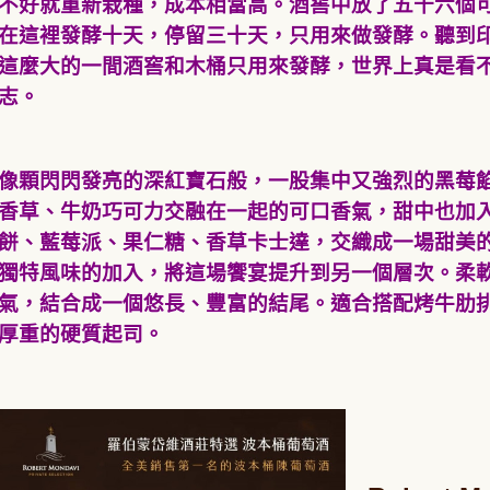
不好就重新栽種，成本相當高。酒窖中放了五十六個
在這裡發酵十天，停留三十天，只用來做發酵。聽到
這麼大的一間酒窖和木桶只用來發酵，世界上真是看
志。
像顆閃閃發亮的深紅寶石般，一股集中又強烈的黑莓
香草、牛奶巧可力交融在一起的可口香氣，甜中也加
餅、藍莓派、果仁糖、香草卡士達，交織成一場甜美
獨特風味的加入，將這場饗宴提升到另一個層次。柔
氣，結合成一個悠長、豐富的結尾。適合搭配烤牛肋
厚重的硬質起司。