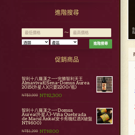
進階搜尋
~
進階搜尋
促銷商品
智利十八羅漢之一~完勝智利天王
Almaviva和Sena~Domus Aurea
2015(外星人)(只要2200/瓶)
NT$2,300
NT$3,000
智利十八羅漢之一~Domus
Aurea(外星人)~Viña Quebrada
de Macul Anka(安卡有機紅酒)(破盤
NT$600)
NT$800
NT$1,200