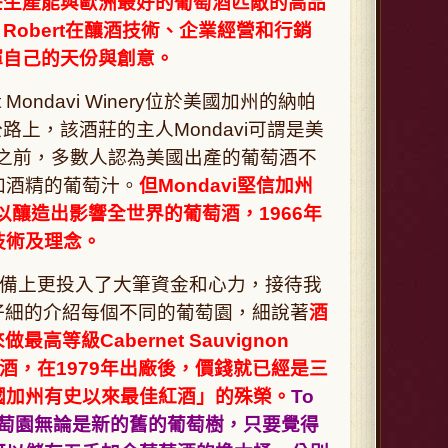
莊生產能與歐洲最好的葡萄酒匹敵的高品
Robert在釀酒技術、企業經營和行銷
揮自己的天份與創意。
 Mondavi Winery位於美國加州的納帕
路上，該酒莊的主人Mondavi可謂是美
之前，多數人認為美國出產的葡萄酒不
加酒精的葡萄汁。
但Mondavi堅信加州
定可以釀造出影響全世界的葡萄酒，1966年
技術及理念。
與釀酒設備上更投入了大筆資金和心力，接待我
業仔細的介紹每個不同的葡萄園，細說著
酒
高等級Cabernet Sauvignon
牌酒，在1979年出廠後，價錢就已經是三
)同獲「美國加州有史以來最佳紅酒」的殊榮。
To
on葡萄園無論是新的舊的葡萄樹，只要覺得