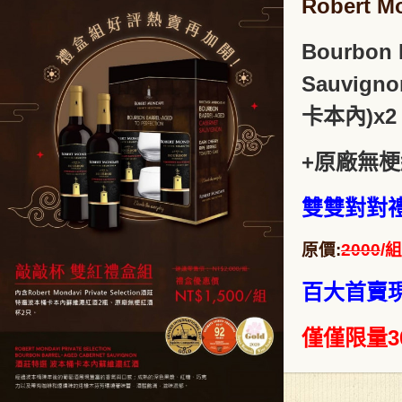
Robert Mo
Bourbon 
Sauvig
卡本內)x2
+原廠無梗
雙雙對對
原價:
2000
/組
百大首賣現
僅僅限量3