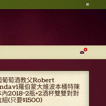

0
✉
葡萄酒教父Robert
ondavi羅伯蒙大維波本桶特陳
內2018~2瓶+2酒杯雙雙對對
組(只要$1500)