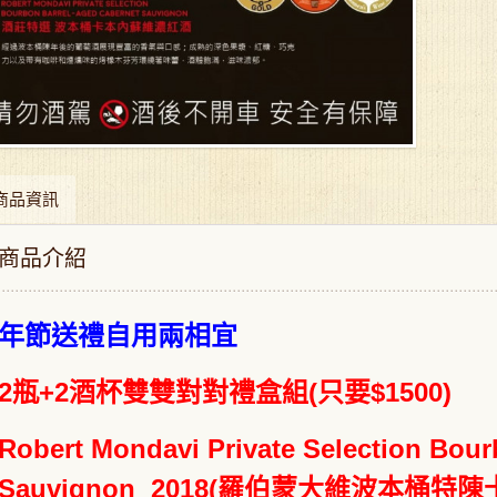
商品資訊
商品介紹
年節送禮自用兩相宜
2瓶+2酒杯雙雙對對禮盒組(只要$1500)
Robert Mondavi Private Selection
Bour
Sauvignon 2018(羅伯蒙大維波本桶特陳