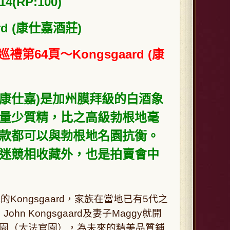
14(RP:100)
d (
康仕嘉酒莊
)
64頁～Kongsgaard (
康
康仕嘉
)是加州膜拜級的白酒象
量少質精，比之高級勃根地毫
款都可以與勃根地名園抗衡。
迷競相收藏外，也是拍賣會中
的Kongsgaard，家族在當地已有5代之
ohn Kongsgaard及妻子Maggy就開
ge園（大法官園），為未來的精美品質鋪