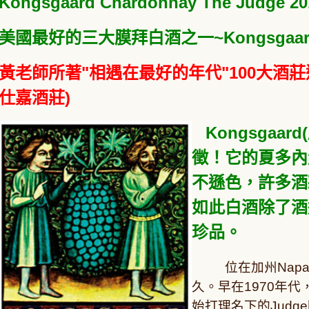
Kongsgaard Chardonnay The Judge 20
美國最好的三大膜拜白酒之一~
Kongsgaar
黃老師所著"相遇在最好的年代"100大酒莊巡禮第
仕嘉酒莊
)
Kongsgaard(
徵！它的夏多內
不遜色，許多酒
如此白酒除了酒
珍品。
位在加州Napa
久。早在1970年代，J
始打理名下的Jud