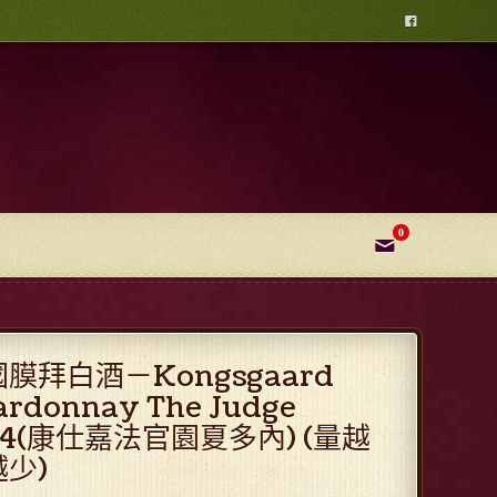

0
✉
膜拜白酒－Kongsgaard
ardonnay The Judge
14(康仕嘉法官園夏多內) (量越
少)