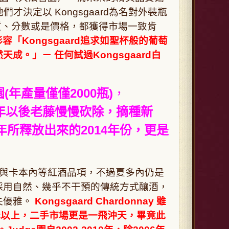
們才決定以 Kongsgaard為名對外裝瓶
品質、分數或是價格，都獲得市場一致肯
er曾形容「Kongsgaard追求如聖杯般的葡萄
然天成。」
－ 任何試過Kongsgaard白
園(年產量僅僅2000瓶)
，
15年以後老藤慢慢砍除，摘種新
6年所釋放出來的2014年份，更是
哈與卡本內等紅酒品項，不過夏多內仍是
採用自然、幾乎不干預的傳統方式釀酒，
失優雅。
Kongsgaard Chardonnay
雖
元以上，二手市場更是一飛沖天，畢竟此