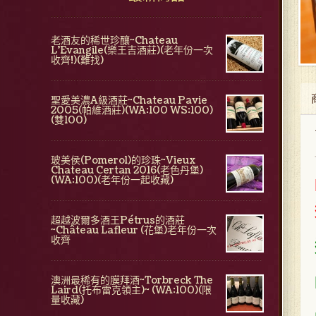
老酒友的稀世珍釀~Chateau
L'Evangile(樂王吉酒莊)(老年份一次
收齊!)(難找)
聖愛美濃A級酒莊~Chateau Pavie
2005(帕維酒莊)(WA:100 WS:100)
(雙100)
玻美侯(Pomerol)的珍珠~Vieux
Chateau Certan 2016(老色丹堡)
(WA:100)(老年份一起收藏)
超越波爾多酒王Pétrus的酒莊
~Château Lafleur (花堡)老年份一次
收齊
澳洲最稀有的膜拜酒~Torbreck The
Laird(托布雷克領主)~ (WA:100)(限
量收藏)