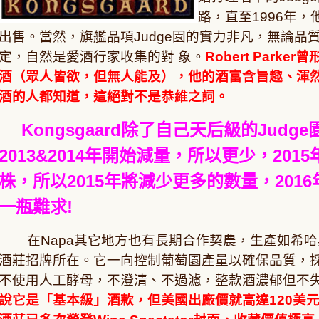
路，直至1996年，他
出售。當然，旗艦品項Judge園的實力非凡，無論
定，自然是愛酒行家收集的對 象。
Robert Park
酒（眾人皆欲，但無人能及），他的酒富含旨趣、渾
酒的人都知道，這絕對不是恭維之詞。
Kongsgaard除了自己天后級的Judge
2013&2014年開始減量，所以更少，20
株，所以2015年將減少更多的數量，201
一瓶難求!
在Napa其它地方也有長期合作契農，生產如希
酒莊招牌所在。它一向控制葡萄園產量以確保品質，
不使用人工酵母，不澄清、不過濾，整款酒濃郁但不
說它是「基本級」酒款，但美國出廠價就高達120美