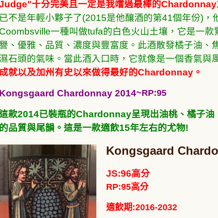
Judge"十分完美且一定是我嚐過最棒的Chardonna
已不是年輕小夥子了(2015是他釀酒的第41個年份)，他的2
Coombsville一種叫做tufa的白色火山土壤，它
譽、優雅、品質、濃度與豐富度。此酒散發橘子油、
濕石頭的氣味。當此酒入口時，它就像是一個香氣與
成就以及加州有史以來做得最好的Chardonnay。
Kongsgaard Chardonnay 2014
~RP:95
這款2014已裝瓶的Chardonnay呈現出油桃、橘
的品質與尾韻。這是一款適飲15年左右的尤物!
Kongsgaard Char
JS:96高分
RP:95
高分
適飲期:2016-2032