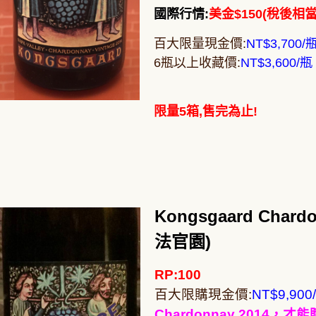
國際行情:
美金$150(稅後相當
百大限量現金價:
NT$3,70
6瓶以上收藏價:
NT$3,600/
限量5箱,售完為止!
Kongsgaard Chardo
法官園)
RP:100
百大限購現金價:
NT$9,900
Chardonnay 2014，