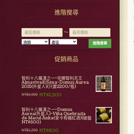
進階搜尋
~
進階搜尋
促銷商品
智利十八羅漢之一~完勝智利天王
Almaviva和Sena~Domus Aurea
2015(外星人)(只要2200/瓶)
NT$2,300
NT$3,000
智利十八羅漢之一~Domus
Aurea(外星人)~Viña Quebrada
de Macul Anka(安卡有機紅酒)(破盤
NT$600)
NT$800
NT$1,200