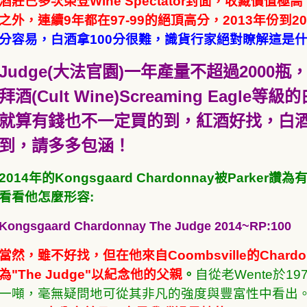
酒莊已多次榮登Wine Spectator封面，收藏價值極高
之外，連續9年都在97-99的絕頂高分，2013年份到20
分容易，白酒拿100分很難，識貨行家絕對瞭解這是
Judge(大法官園)一年產量不超過200
拜酒(Cult Wine)Screaming Eag
就算有錢也不一定買的到，紅酒好找，白酒
到，請多多包涵！
2014年的Kongsgaard Chardonnay被Par
看看他怎麼形容:
Kongsgaard Chardonnay The Judge 2014~RP:100
當然，雖不好找，但在他來自Coombsville的Chard
為"The Judge"以紀念他的父親
。
自從老Wente於
一噸，毫無疑問地可從其非凡的強度與豐富性中看出