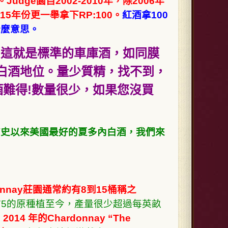
。
Judge園
自2002-2010年，除2006年
15年份更一舉拿下RP:100。
紅酒拿100
什麼意思。
0瓶，這就是標準的車庫酒，如同膜
le等級的白酒地位。量少質精，找不到，
難得!數量很少，如果您沒買
ker讚為有史以來美國最好的夏多內白酒，我們來
onnay莊園通常約有8到15桶稱之
1975的原種植至今，產量很少超過每英畝
。
2014 年的Chardonnay “The