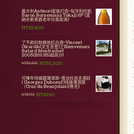
義大利Antinori家族打造~匈牙利托凱
Baron Bornemisza Tokaji 6P (波
納米斯男爵老年份貴腐酒)
NT$2,400
了不起的勃根地紅白酒~Vincent
Girardin(文生吉登)之Bienvenues
Batard Montrachet
2005(BH:95)超高分!
NT$3,500
NT$3,800
可陳年特級園薄酒萊~喬治杜伯夫酒莊
( Georges Duboeuf)特級薄酒萊
（Crus du Beaujolais)(售完)
NT$690
NT$750