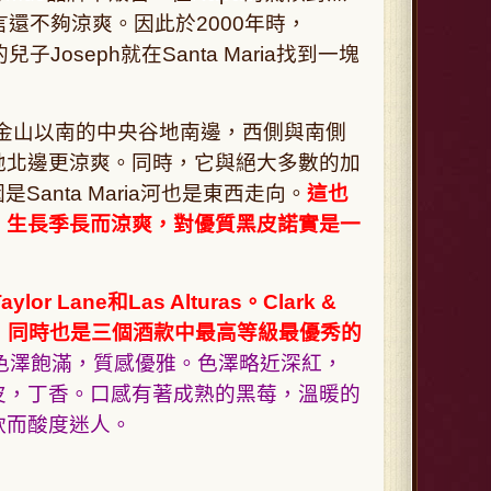
言還不夠涼爽。因此於
2000
年時，
的兒子
Joseph
就在
Santa Maria
找到一塊
金山以南的中央谷地南邊，西側與南側
地北邊更涼爽。同時，它與絕大多數的加
因是
Santa Maria
河也是東西走向。
這也
。生長季長而涼爽，對優質黑皮諾實是一
aylor Lane
和
Las Alturas
。
Clark &
，
同時也是三個酒款中最高等級最優秀的
色澤飽滿，質感優雅。色澤略近深紅，
皮，丁香。口感有著成熟的黑莓，溫暖的
軟而酸度迷人。