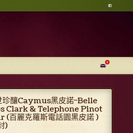

0
✉
珍釀Caymus黑皮諾~Belle
s Clark & Telephone Pinot
ir (百麗克羅斯電話園黑皮諾 )
封)