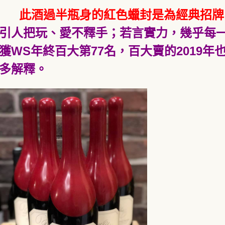
此酒過半瓶身的紅色蠟封是為經典招牌
引人把玩、愛不釋手；若言實力，幾乎每一
獲
WS
年終百大第
77
名，百大賣的2019年
多解釋。