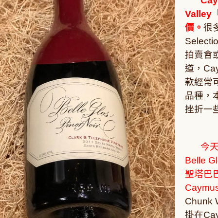
Cay
Valley
價。
很
Selecti
拍賣會
道，
Ca
款經常
品種，
挫折一
今
Belle G
聖塔巴
Caymu
Chunk 
掛在
Ca