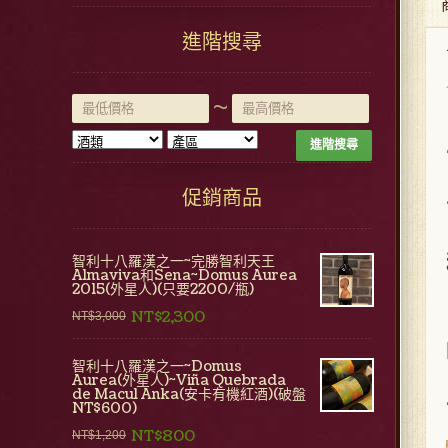
進階搜尋
~
進階搜尋
促銷商品
智利十八羅漢之一~完勝智利天王
Almaviva和Sena~Domus Aurea
2015(外星人)(只要2200/瓶)
NT$2,300
NT$3,000
智利十八羅漢之一~Domus
Aurea(外星人)~Viña Quebrada
de Macul Anka(安卡有機紅酒)(破盤
NT$600)
NT$800
NT$1,200