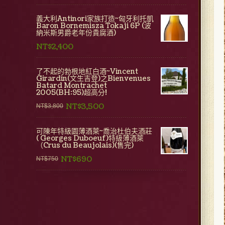
義大利Antinori家族打造~匈牙利托凱
Baron Bornemisza Tokaji 6P (波
納米斯男爵老年份貴腐酒)
NT$2,400
了不起的勃根地紅白酒~Vincent
Girardin(文生吉登)之Bienvenues
Batard Montrachet
2005(BH:95)超高分!
NT$3,500
NT$3,800
可陳年特級園薄酒萊~喬治杜伯夫酒莊
( Georges Duboeuf)特級薄酒萊
（Crus du Beaujolais)(售完)
NT$690
NT$750