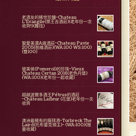
老酒友的稀世珍釀~Chateau
L'Evangile(樂王吉酒莊)(老年份一次
收齊!)(難找)
聖愛美濃A級酒莊~Chateau Pavie
2005(帕維酒莊)(WA:100 WS:100)
(雙100)
玻美侯(Pomerol)的珍珠~Vieux
Chateau Certan 2016(老色丹堡)
(WA:100)(老年份一起收藏)
超越波爾多酒王Pétrus的酒莊
~Château Lafleur (花堡)老年份一次
收齊
澳洲最稀有的膜拜酒~Torbreck The
Laird(托布雷克領主)~ (WA:100)(限
量收藏)