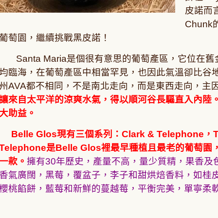
皮諾而
Chunk
葡萄園，繼續挑戰黑皮諾！
Santa Maria
是個很有意思的葡萄產區，它位在舊
均臨海，在葡萄產區中相當罕見，也因此氣溫卻比谷
州
AVA
都不相同，不是南北走向，而是東西走向，主
讓來自太平洋的涼爽水氣，得以順河谷長驅直入內陸
大助益。
Belle Glos
現有三個系列：
Clark & Telephone
，
T
Telephone
是
Belle Glos
裡最早種植且最老的葡萄園
一款。
擁有
30
年歷史，產量不高，量少質精，果香及
香氣廣闊，黑莓，覆盆子，李子和甜烘焙香料，如桂
櫻桃餡餅，藍莓和新鮮的蔓越莓，平衡完美，單寧柔