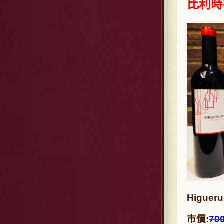
比利時
Higuer
市價:
70