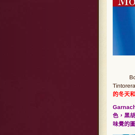
Bode
Tintore
的冬天
Garn
色，黑
味覺的