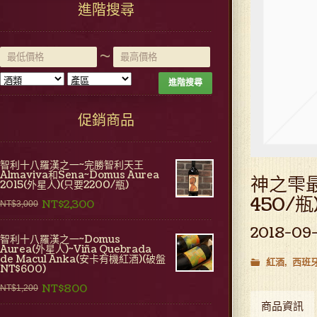
進階搜尋
~
進階搜尋
促銷商品
智利十八羅漢之一~完勝智利天王
Almaviva和Sena~Domus Aurea
神之雫最超
2015(外星人)(只要2200/瓶)
450/瓶
NT$2,300
NT$3,000
2018-09-
智利十八羅漢之一~Domus
Aurea(外星人)~Viña Quebrada
de Macul Anka(安卡有機紅酒)(破盤
紅酒
西班
NT$600)
NT$800
NT$1,200
商品資訊