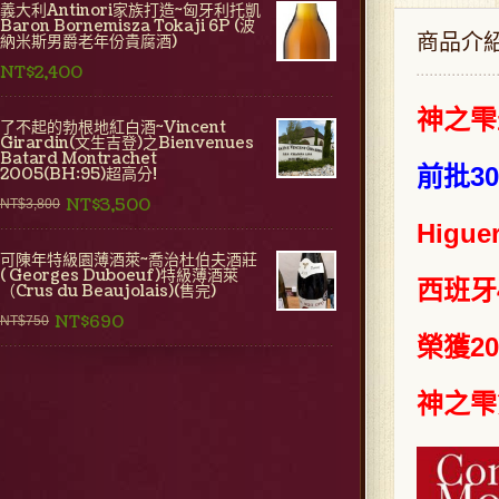
義大利Antinori家族打造~匈牙利托凱
Baron Bornemisza Tokaji 6P (波
商品介
納米斯男爵老年份貴腐酒)
NT$2,400
神之雫
了不起的勃根地紅白酒~Vincent
Girardin(文生吉登)之Bienvenues
Batard Montrachet
前批3
2005(BH:95)超高分!
NT$3,500
NT$3,800
Higue
可陳年特級園薄酒萊~喬治杜伯夫酒莊
( Georges Duboeuf)特級薄酒萊
西班牙
（Crus du Beaujolais)(售完)
NT$690
NT$750
榮獲2
神之雫