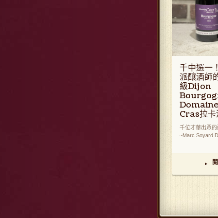
千中選一！
派釀酒師
級Dijon
Bourgo
Domaine 
Cras拉
千位才華出眾的
~Marc Soyard Do
閱
▸