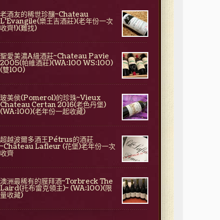
老酒友的稀世珍釀~Chateau
L'Evangile(樂王吉酒莊)(老年份一次
收齊!)(難找)
聖愛美濃A級酒莊~Chateau Pavie
2005(帕維酒莊)(WA:100 WS:100)
(雙100)
玻美侯(Pomerol)的珍珠~Vieux
Chateau Certan 2016(老色丹堡)
(WA:100)(老年份一起收藏)
超越波爾多酒王Pétrus的酒莊
~Château Lafleur (花堡)老年份一次
收齊
澳洲最稀有的膜拜酒~Torbreck The
Laird(托布雷克領主)~ (WA:100)(限
量收藏)