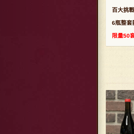
百大挑戰
6瓶整套
限量50