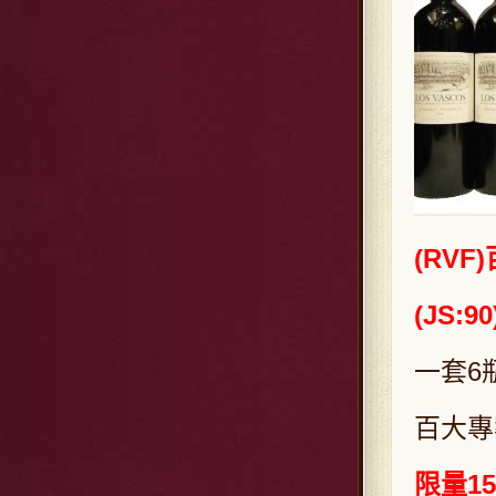
(RVF)
(JS:90
一套6
百大專
限量1