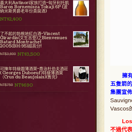
義大利Antinori家族打造~匈牙利托凱
Baron Bornemisza Tokaji 6P (波
納米斯男爵老年份貴腐酒)
NT$2,400
了不起的勃根地紅白酒~Vincent
Girardin(文生吉登)之Bienvenues
Batard Montrachet
2005(BH:95)超高分!
NT$3,500
NT$3,800
可陳年特級園薄酒萊~喬治杜伯夫酒莊
( Georges Duboeuf)特級薄酒萊
擁有名莊C
（Crus du Beaujolais)(售完)
五隻箭的
NT$690
NT$750
集團宣佈買
Sauv
Vasc
Lo
不過代表作