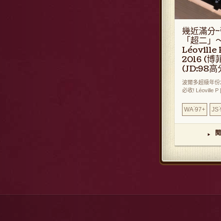
幾近滿分
「超二」～
Léoville
2016 (博
(JD:98高
波爾多超級年份2
必收! Léoville P [.
:
:
WA
97+
JS
閱
▸