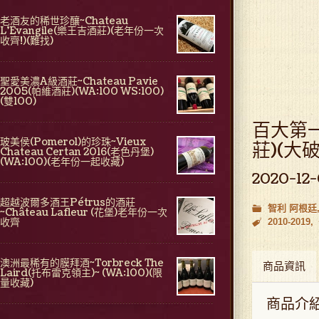
老酒友的稀世珍釀~Chateau
L'Evangile(樂王吉酒莊)(老年份一次
收齊!)(難找)
聖愛美濃A級酒莊~Chateau Pavie
2005(帕維酒莊)(WA:100 WS:100)
(雙100)
百大第一名
玻美侯(Pomerol)的珍珠~Vieux
莊)(大破
Chateau Certan 2016(老色丹堡)
(WA:100)(老年份一起收藏)
2020-12
超越波爾多酒王Pétrus的酒莊
智利 阿根廷
~Château Lafleur (花堡)老年份一次
收齊
2010-2019
澳洲最稀有的膜拜酒~Torbreck The
商品資訊
Laird(托布雷克領主)~ (WA:100)(限
量收藏)
商品介