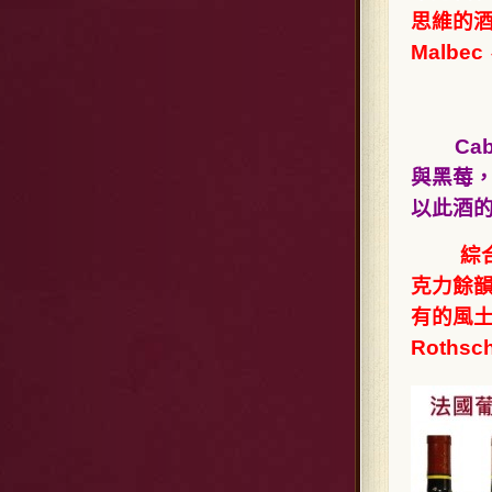
思維的酒款
Malb
Cabe
與黑莓，
以此酒
綜
克力餘
有的風土
Roths