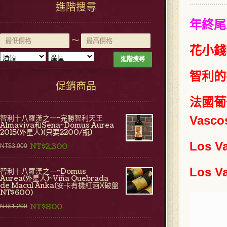
進階搜尋
年終尾
~
花小錢喝拉
進階搜尋
智利的拉
促銷商品
法國葡
智利十八羅漢之一~完勝智利天王
Vasco
Almaviva和Sena~Domus Aurea
2015(外星人)(只要2200/瓶)
Los V
NT$2,300
NT$3,000
Los 
智利十八羅漢之一~Domus
Aurea(外星人)~Viña Quebrada
de Macul Anka(安卡有機紅酒)(破盤
NT$600)
NT$800
NT$1,200