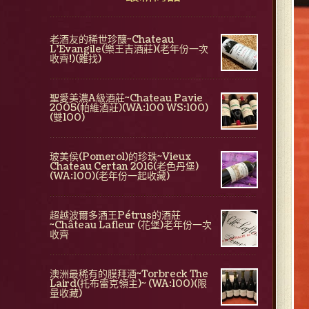
老酒友的稀世珍釀~Chateau
L'Evangile(樂王吉酒莊)(老年份一次
收齊!)(難找)
聖愛美濃A級酒莊~Chateau Pavie
2005(帕維酒莊)(WA:100 WS:100)
(雙100)
玻美侯(Pomerol)的珍珠~Vieux
Chateau Certan 2016(老色丹堡)
(WA:100)(老年份一起收藏)
超越波爾多酒王Pétrus的酒莊
~Château Lafleur (花堡)老年份一次
收齊
澳洲最稀有的膜拜酒~Torbreck The
Laird(托布雷克領主)~ (WA:100)(限
量收藏)