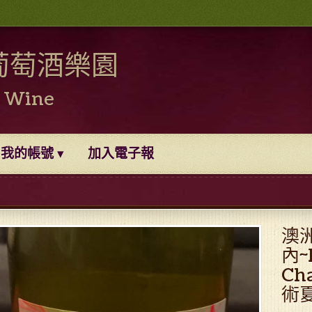
葡萄酒樂園
0 Wine
我的帳號
加入電子報
澳
內~L
Ch
術夏