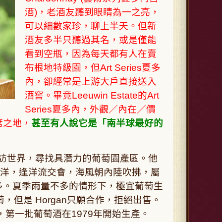
酒)，老酒友聽到眼睛為一之亮，
可以細數家珍，聊上半天。但新
酒友多半只聽過其名，或是僅能
看到空瓶，因為每天都有人在賣
布根地特級園，但Art Series夏多
內，卻經常是上游大戶直接送入
酒窖。畢竟Leeuwin Estate的Art
Series夏多內，外觀／內在／價
席之地，
甚至有人說它是「南半球最好的
avi走訪世界，尋找具潛力的葡萄園產區。他
當地印度洋，逢洋流交會，海風朝內陸吹拂，屬
多。夏季雨量不多的情形下，極宜葡萄生
種葡萄，但是 Horgan只願合作，拒絕出售。
葡萄，第一批葡萄酒在1979年開始生產。