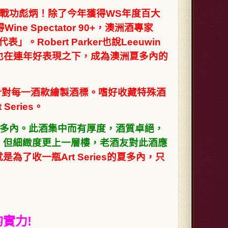
戰功彪炳！除了今年獲得WS年度百大
ne Spectator 90+，澳洲酒專家
」。Robert Parker也說Leeuwin
廠也在連年好表現之下，成為澳洲夏多內的
家，針對每一酒款繪製酒標。嗜好收藏特殊酒
Series。
它的夏多內。此酒集中而有厚度，酒質卓絕，
，但細緻度更上一層樓，老酒友對此酒應
了收一瓶Art Series的夏多內，只
實力!