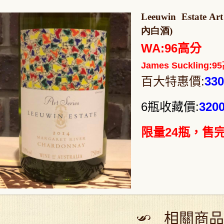
Leeuwin Estate A
內白酒)
WA:96高分
James Suckling:
百大特惠價:
33
6瓶收藏價:
320
限量24瓶，售完
相關商品