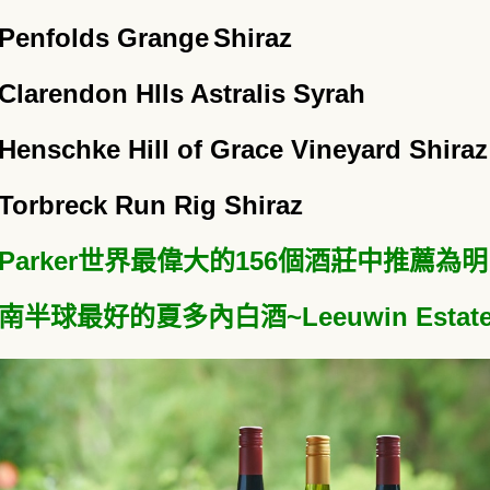
Penfolds Grange
Shiraz
Clarendon Hlls Astralis Syrah
Henschke Hill of Grace Vineyard Shira
Torbreck Run Rig Shiraz
Parker世界最偉大的156個酒莊中推薦為
南半球最好的夏多內白酒~Leeuwin Estat