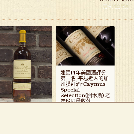
更多相關商品
連續14年美國酒評分
第一名~平易近人的加
州膜拜酒~Caymus
Special
Selection(開木斯) 老
年份限量收藏
Caymus Special Selection 老年份
波爾多貴腐甜酒老年
限量 [...]
份一次出清
:
WS
94
波爾多貴腐甜酒老年份一次出清
ieussec Sauter [...]