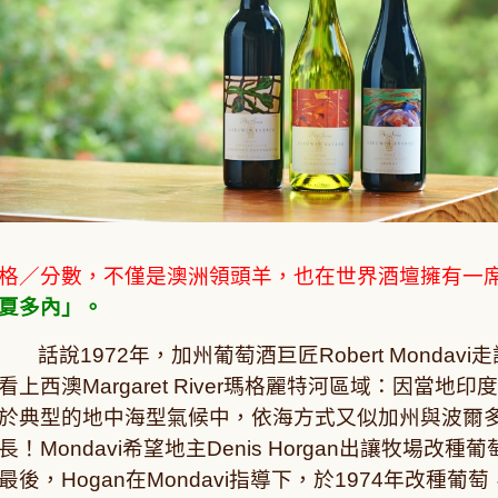
格／分數，不僅是澳洲領頭羊，也在世界酒壇擁有一
夏多內」。
話說1972年，加州葡萄酒巨匠Robert Mond
看上西澳Margaret River瑪格麗特河區域：因
於典型的地中海型氣候中，依海方式又似加州與波爾
長！Mondavi希望地主Denis Horgan出讓牧場改
最後，Hogan在Mondavi指導下，於1974年改種