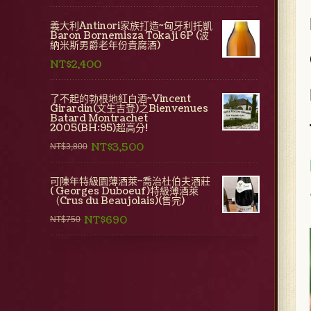
義大利Antinori家族打造~匈牙利托凱
Baron Bornemisza Tokaji 6P (波
納米斯男爵老年份貴腐酒)
NT$2,400
了不起的勃根地紅白酒~Vincent
Girardin(文生吉登)之Bienvenues
Batard Montrachet
2005(BH:95)超高分!
NT$3,500
NT$3,800
可陳年特級園薄酒萊~喬治杜伯夫酒莊
( Georges Duboeuf)特級薄酒萊
（Crus du Beaujolais)(售完)
NT$690
NT$750