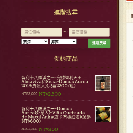
進階搜尋
~
進階搜尋
促銷商品
智利十八羅漢之一~完勝智利天王
Almaviva和Sena~Domus Aurea
2015(外星人)(只要2200/瓶)
NT$2,300
NT$3,000
智利十八羅漢之一~Domus
Aurea(外星人)~Viña Quebrada
de Macul Anka(安卡有機紅酒)(破盤
NT$600)
NT$800
NT$1,200