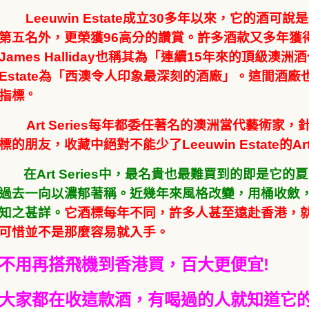
Leeuwin Estate成立30多年以來，
它的酒可說是
第五名外，更榮獲96高分的讚賞。
許多酒款又多年獲得Wi
James Halliday也稱其為「連續15年來的頂級澳洲酒代表
Estate為「西澳令人印象最深刻的酒廠」。這間酒
指標
。
Art Series每年都委任著名的澳洲當代藝術
標的朋友，收藏中絕對不能少了Leeuwin Estate的Art 
在Art Series中，最名貴也最難買到的即是
過去一向以濃郁著稱。近幾年來風格改變，用桶收斂
知之甚詳。
它酒標每年不同，許多人甚至遠赴香港，就是為
可惜並不是那麼容易就入手。
不用再搭飛機到香港買，百大更便宜!
大家都在收這款酒，有喝過的人就知道它的