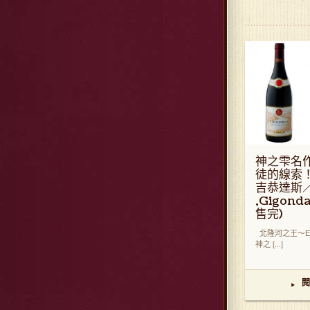
神之雫名
徒的線索
吉恭達斯／E
,Gigond
售完)
北隆河之王～E. 
神之 [...]
閱
▸