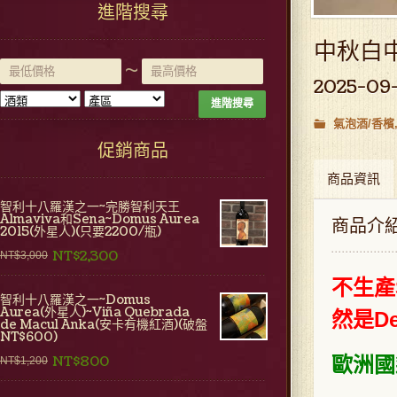
進階搜尋
中秋白中
~
2025-09
進階搜尋
氣泡酒/香檳
促銷商品
商品資訊
智利十八羅漢之一~完勝智利天王
Almaviva和Sena~Domus Aurea
商品介
2015(外星人)(只要2200/瓶)
NT$2,300
NT$3,000
不生產
智利十八羅漢之一~Domus
Aurea(外星人)~Viña Quebrada
然是De
de Macul Anka(安卡有機紅酒)(破盤
NT$600)
NT$800
歐洲國
NT$1,200