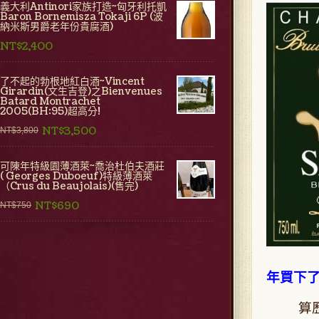
義大利Antinori家族打造~匈牙利托凱
Baron Bornemisza Tokaji 6P (波
納米斯男爵老年份貴腐酒)
NT$2,400
了不起的勃根地紅白酒~Vincent
Girardin(文生吉登)之Bienvenues
Batard Montrachet
2005(BH:95)超高分!
NT$3,500
NT$3,800
可陳年特級園薄酒萊~喬治杜伯夫酒莊
( Georges Duboeuf)特級薄酒萊
（Crus du Beaujolais)(售完)
NT$690
NT$750
年買下了S
算歷史，