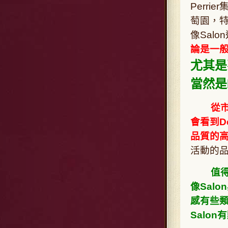
Perr
萄園，特別
像Sal
論是一般
尤其是
當然是D
從
會看到D
品質的
活動的
值得
像Sal
感有些類
Salo