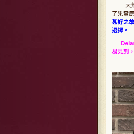
天氣暖
了果實
甚好之
選擇。
Del
易見到，