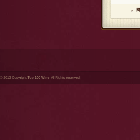
閱
▸
© 2013 Copyright
Top 100 Wine
. All Rights reserved.