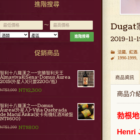
進階搜尋
~
Duga
進階搜尋
2019-11-1
促銷商品
法國
紅酒
1990-1999
智利十八羅漢之一~完勝智利天王
Almaviva和Sena~Domus Aurea
商品資訊
2015(外星人)(只要2200/瓶)
NT$2,300
NT$3,000
商品介
智利十八羅漢之一~Domus
Aurea(外星人)~Viña Quebrada
de Macul Anka(安卡有機紅酒)(破盤
勃根地老
NT$600)
NT$800
NT$1,200
Henri