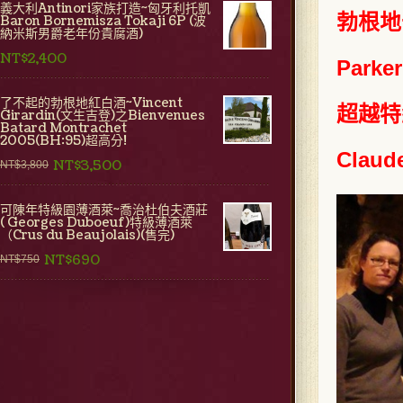
義大利Antinori家族打造~匈牙利托凱
勃根地
Baron Bornemisza Tokaji 6P (波
納米斯男爵老年份貴腐酒)
NT$2,400
Parke
了不起的勃根地紅白酒~Vincent
超越
特
Girardin(文生吉登)之Bienvenues
Batard Montrachet
2005(BH:95)超高分!
Claud
NT$3,500
NT$3,800
可陳年特級園薄酒萊~喬治杜伯夫酒莊
( Georges Duboeuf)特級薄酒萊
（Crus du Beaujolais)(售完)
NT$690
NT$750