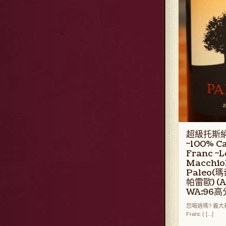
超級托斯
~100% C
Franc ~L
Macchio
Paleo
帕雷歐) (
WA:96高
您喝過嗎? 義大利1
Franc ( [...]