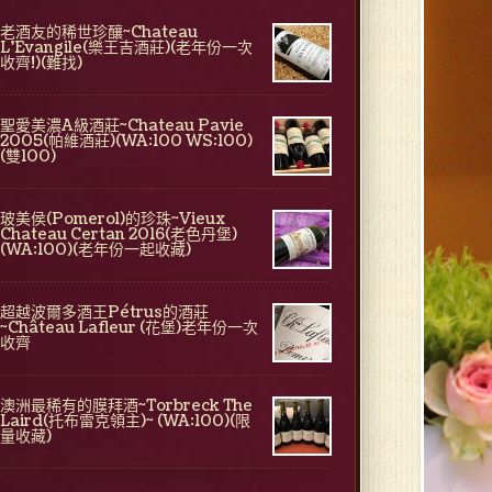
老酒友的稀世珍釀~Chateau
L'Evangile(樂王吉酒莊)(老年份一次
收齊!)(難找)
聖愛美濃A級酒莊~Chateau Pavie
2005(帕維酒莊)(WA:100 WS:100)
(雙100)
玻美侯(Pomerol)的珍珠~Vieux
Chateau Certan 2016(老色丹堡)
(WA:100)(老年份一起收藏)
超越波爾多酒王Pétrus的酒莊
~Château Lafleur (花堡)老年份一次
收齊
澳洲最稀有的膜拜酒~Torbreck The
Laird(托布雷克領主)~ (WA:100)(限
量收藏)