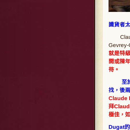
識貨者
Claud
Gevre
就是特
開或陳
待。
至於
找，後兩
Claud
拜Cla
極佳，
Duga