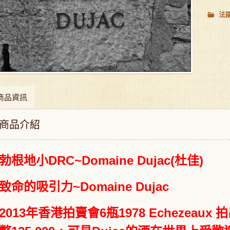
法
商品資訊
商品介紹
勃根地小DRC~Domaine Dujac(杜佳)
致命的吸引力~Domaine Dujac
2013年香港拍賣會6瓶1978 Echezeaux