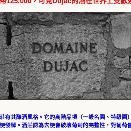
幣125,000，可見Dujac的酒在世界上受
莊有其釀酒風格。它的高階品項（一級名園、特級園）
梗發酵。酒莊認為去梗會破壞葡萄的完整性，對葡萄傷