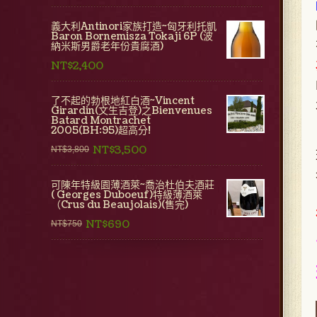
義大利Antinori家族打造~匈牙利托凱
Baron Bornemisza Tokaji 6P (波
納米斯男爵老年份貴腐酒)
NT$2,400
了不起的勃根地紅白酒~Vincent
Girardin(文生吉登)之Bienvenues
Batard Montrachet
2005(BH:95)超高分!
NT$3,500
NT$3,800
可陳年特級園薄酒萊~喬治杜伯夫酒莊
( Georges Duboeuf)特級薄酒萊
（Crus du Beaujolais)(售完)
NT$690
NT$750