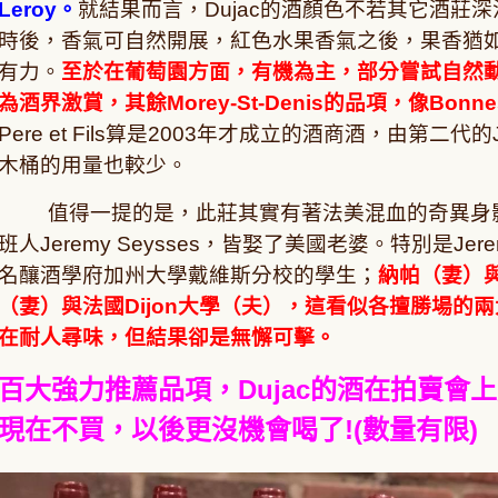
Leroy。
就結果而言，Dujac的酒顏色不若其它酒莊
時後，香氣可自然開展，紅色水果香氣之後，果香猶
有力。
至於在葡萄園方面，有機為主，部分嘗試自然動力，各品
為酒界激賞，其餘Morey-St-Denis的品項，像Bonn
Pere et Fils算是2003年才成立的酒商酒，由第二
木桶的用量也較少。
值得一提的是，此莊其實有著法美混血的奇異身影，主要是
班人Jeremy Seysses，皆娶了美國老婆。特別是Je
名釀酒學府加州大學戴維斯分校的學生；
納帕（妻）
（妻）與法國Dijon大學（夫），這看似各擅勝場的兩
在耐人尋味，但結果卻是無懈可擊。
百大強力推薦品項，Dujac的酒在拍賣會
現在不買，以後更沒機會喝了!(數量有限)