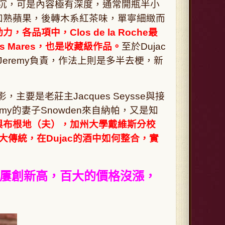
深沉，可是內容極有深度，通常開瓶半小
如熟蘋果，後轉木系紅茶味，單寧細緻而
項中，Clos de la Roche最
es Mares，也是收藏級作品。
至於Dujac
代的Jeremy負責，作法上則是多半去梗，新
老莊主Jacques Seysse與接
remy的妻子Snowden來自納帕，又是知
與布根地（夫），加州大學戴維斯分校
大傳統，在Dujac的酒中如何整合，實
上屢創新高，百大的價格沒漲，