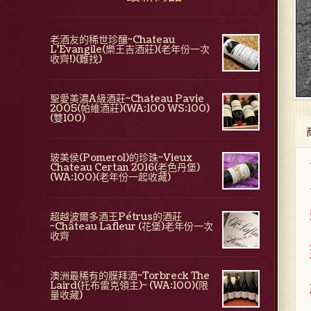
老酒友的稀世珍釀~Chateau
L'Evangile(樂王吉酒莊)(老年份一次
收齊!)(難找)
聖愛美濃A級酒莊~Chateau Pavie
2005(帕維酒莊)(WA:100 WS:100)
(雙100)
玻美侯(Pomerol)的珍珠~Vieux
Chateau Certan 2016(老色丹堡)
(WA:100)(老年份一起收藏)
超越波爾多酒王Pétrus的酒莊
~Château Lafleur (花堡)老年份一次
收齊
澳洲最稀有的膜拜酒~Torbreck The
Laird(托布雷克領主)~ (WA:100)(限
量收藏)