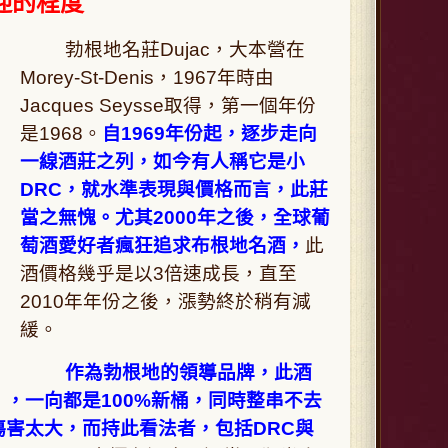
歡迎的程度
勃根地名莊Dujac，大本營在
Morey-St-Denis，1967年時由
Jacques Seysse取得，第一個年份
是1968。
自1969年份起，逐步走向
一線酒莊之列，如今有人稱它是小
DRC，就水準表現與價格而言，此莊
當之無愧。尤其2000年之後，全球葡
萄酒愛好者瘋狂追求布根地名酒，
此
酒價格幾乎是以3倍速成長，直至
2010年年份之後，漲勢終於稍有減
緩。
作為勃根地的領導品牌，此酒
，一向都是100%新桶，同時整串不去
害太大，而持此看法者，包括DRC與