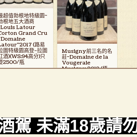
最超值勃根地特級園~
勃根地五大酒商
~Louis Latour
Corton Grand Cru
“Domaine
Latour"2017 (路易
拉圖特級園高登-拉圖
Musigny前三名的名
紅酒)(WS:94高分)只
莊~Domaine de la
要2500/瓶
Vougeraie
Musigny 2012 (梧
勃根地酒友必經之路~ Louis
玖雷酒莊蜜絲妮特級
atour 四款紅白酒特 [...]
園)(限量)
Musigny排名僅次於Leroy &
閱讀更多
Roumie [...]
▸
閱讀更多
▸
酒駕 未滿18歲請