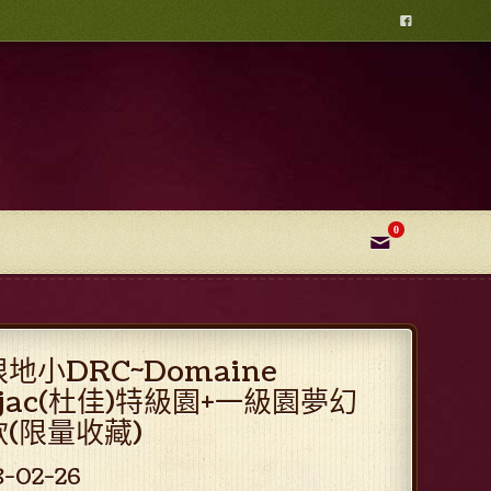

0
✉
地小DRC~Domaine
jac(杜佳)特級園+一級園夢幻
(限量收藏)
8-02-26