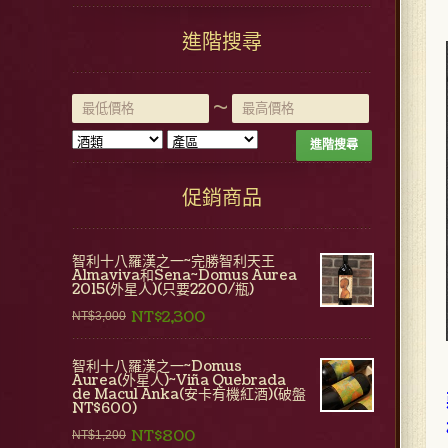
進階搜尋
~
進階搜尋
促銷商品
智利十八羅漢之一~完勝智利天王
Almaviva和Sena~Domus Aurea
2015(外星人)(只要2200/瓶)
NT$2,300
NT$3,000
智利十八羅漢之一~Domus
Aurea(外星人)~Viña Quebrada
de Macul Anka(安卡有機紅酒)(破盤
NT$600)
NT$800
NT$1,200