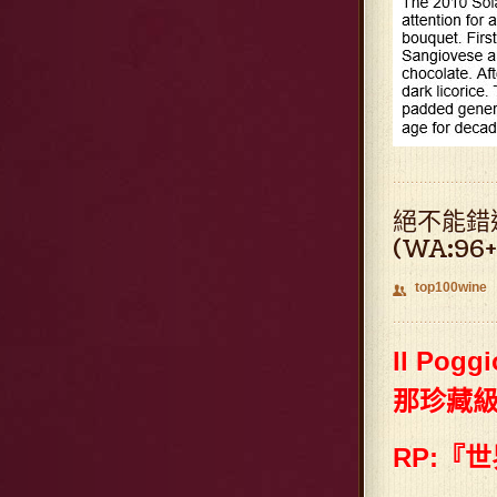
絕不能錯過的
(WA:96
top100wine
👥
Il Pogg
那珍藏級)
RP:『