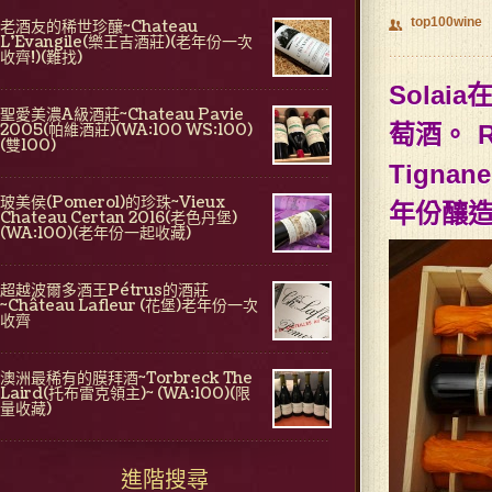
top100wine
老酒友的稀世珍釀~Chateau
👥
L'Evangile(樂王吉酒莊)(老年份一次
收齊!)(難找)
Solaia
聖愛美濃A級酒莊~Chateau Pavie
2005(帕維酒莊)(WA:100 WS:100)
萄酒。
(雙100)
Tigna
玻美侯(Pomerol)的珍珠~Vieux
年份釀造，
Chateau Certan 2016(老色丹堡)
(WA:100)(老年份一起收藏)
超越波爾多酒王Pétrus的酒莊
~Château Lafleur (花堡)老年份一次
收齊
澳洲最稀有的膜拜酒~Torbreck The
Laird(托布雷克領主)~ (WA:100)(限
量收藏)
進階搜尋