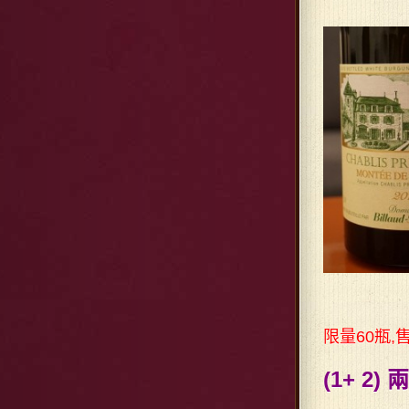
限量60瓶,
(1+ 2