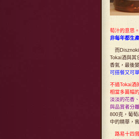
萄汁的意思。一
非每年都生
而Disznokö的
Tokai酒
香氣，最後
可搭餐又可
不過Toka
相當多篇幅
淡淡的花香
與品賞者分離
800克，葡
中的精華，
路易十四曾