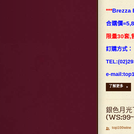
***
Brezza 
合購價
=5,
限量30套,
訂購方式：
TEL:(02)29
e-mail:to
了解更多
▸
銀色月光下~
(WS:99~
top100wine
👥