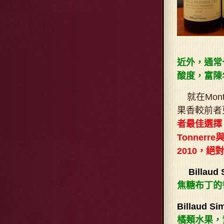
近外，通常也
酸度，富陳
就在Monte
果香較前者
者最佳選擇，
Tonner
2010，絕對
Billaud Si
焦糖布丁的
Billaud Si
橘類水果，