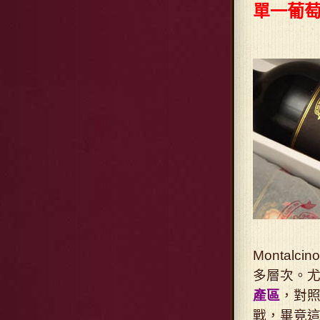
單一葡萄
Monta
多層次。
產區
，對照
戰，畢竟這