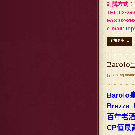
訂購方式：
TEL:02-29
FAX:02-29
e-mail:
top
了解更多
▸
Barolo
Cheng Vivia
👥
Barolo
Brezza 
百年老酒
CP值最高