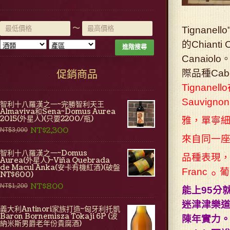
~
Tignane
的Chiant
進階搜尋
Canaiolo
促銷商品
際品種Ca
Tignan
Sauvigno
智利十八羅漢之一~完勝智利天王
Almaviva和Sena~Domus Aurea
2015(外星人)(只要2200/瓶)
雅，單寧細緻
NT$2,300
NT$3,000
來自同一座葡
智利十八羅漢之一~Domus
品種表現，以C
Aurea(外星人)~Viña Quebrada
de Macul Anka(安卡有機紅酒)(破盤
Franc
葡
。
NT$600)
NT$800
NT$1,200
能上95分
迷津津樂
義大利Antinori家族打造~匈牙利托凱
Baron Bornemisza Tokaji 6P (波
陳年實力。
納米斯男爵老年份貴腐酒)