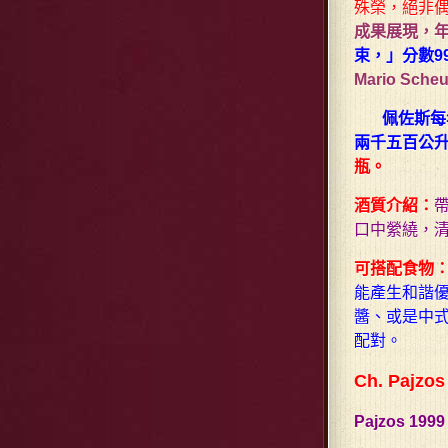
殊榮，絕非
成果展現，年份
束，」分數9
Mario Sch
佩佐斯每
兩千五百公
瓶。
酒質介紹：
口中縈繞，
可搭配食物
能產生和諧
醬、或是中
配對。
Ch. Pajzos
Pajzos 1999