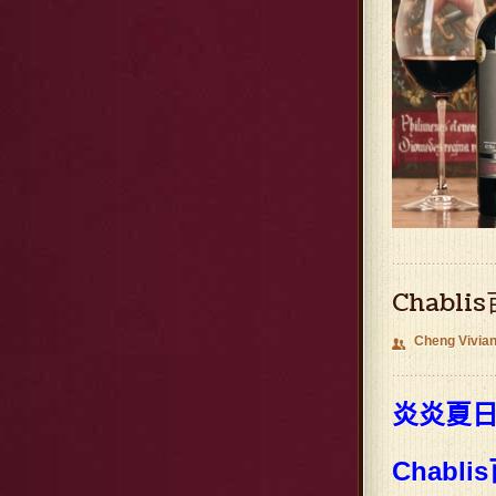
Chabli
Cheng Vivia
👥
炎炎夏日
Chabl