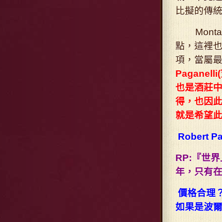
比擬的傳
Monta
點，這裡也
項，當屬最高
Pagane
也是酒莊中
得，也因此F
就是希望
Robert 
RP:『世
年，只有
價格合理？
如果是波