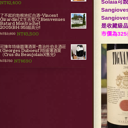
Solaia
NT$2,400
Sangiove
了不起的勃根地紅白酒~Vincent
Sangi
Girardin(文生吉登)之Bienvenues
Batard Montrachet
是收藏級
2005(BH:95)超高分!
市價為32
NT$3,500
NT$3,800
可陳年特級園薄酒萊~喬治杜伯夫酒莊
( Georges Duboeuf)特級薄酒萊
（Crus du Beaujolais)(售完)
NT$690
NT$750