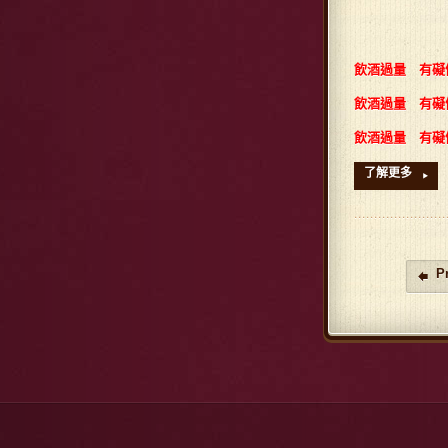
飲酒過量 有礙
飲
酒過量 有礙
飲酒過量 有礙
了解更多
▸
P
