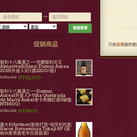
~
進階搜尋
促銷商品
只有
註冊
過的使
智利十八羅漢之一~完勝智利天王
Almaviva和Sena~Domus Aurea
2015(外星人)(只要2200/瓶)
NT$2,300
NT$3,000
智利十八羅漢之一~Domus
Aurea(外星人)~Viña Quebrada
de Macul Anka(安卡有機紅酒)(破盤
NT$600)
NT$800
NT$1,200
義大利Antinori家族打造~匈牙利托凱
Baron Bornemisza Tokaji 6P (波
納米斯男爵老年份貴腐酒)