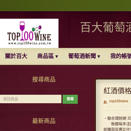
百大葡萄
關於百大
商品區
葡萄酒新聞
我的帳
搜尋商品
紅酒價格
top100wine
👥
‧聯合理財網 200
最新商品
攸關每年法國葡
組團與反應比往