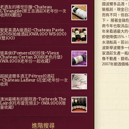
國波爾多品酒，
老酒友的稀世珍釀~Chateau
裝瓶前，現金已
L'Evangile(樂王吉酒莊)(老年份一次
收齊!)(難找)
而有不同，但自
下。 隨著金融
商今年也取消品
聖愛美濃A級酒莊~Chateau Pavie
年來看過最大的
2005(帕維酒莊)(WA:100 WS:100)
即使降價15%
(雙100)
水漲船高。若以美
波斯舉波爾多一級酒
玻美侯(Pomerol)的珍珠~Vieux
家酒莊生產一瓶紅
Chateau Certan 2016(老色丹堡)
像不動產、藝術
(WA:100)(老年份一起收藏)
2007年期酒
超越波爾多酒王Pétrus的酒莊
~Château Lafleur (花堡)老年份一次
收齊
澳洲最稀有的膜拜酒~Torbreck The
Laird(托布雷克領主)~ (WA:100)(限
量收藏)
進階搜尋