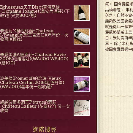
氛。 國會議長米
Echezeuax天王Bizot真傳高徒
品酒聯誼。 米
~Domaine Joannet(喬安內酒莊) (下
殺7折只要900/瓶)
久之，自然不會
能夠改善國會氣
就是從此一預算
老酒友的稀世珍釀~Chateau
芽蘇格蘭威士忌。品
L'Evangile(樂王吉酒莊)(老年份一次
日，米利肯再舉辦
收齊!)(難找)
單。 除了米利
被國會議員選中的
聖愛美濃A級酒莊~Chateau Pavie
2005(帕維酒莊)(WA:100 WS:100)
(雙100)
玻美侯(Pomerol)的珍珠~Vieux
Chateau Certan 2016(老色丹堡)
(WA:100)(老年份一起收藏)
超越波爾多酒王Pétrus的酒莊
~Château Lafleur (花堡)老年份一次
收齊
進階搜尋