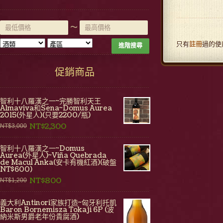
~
只有
註冊
過的使
進階搜尋
促銷商品
智利十八羅漢之一~完勝智利天王
Almaviva和Sena~Domus Aurea
2015(外星人)(只要2200/瓶)
NT$2,300
NT$3,000
智利十八羅漢之一~Domus
Aurea(外星人)~Viña Quebrada
de Macul Anka(安卡有機紅酒)(破盤
NT$600)
NT$800
NT$1,200
義大利Antinori家族打造~匈牙利托凱
Baron Bornemisza Tokaji 6P (波
納米斯男爵老年份貴腐酒)