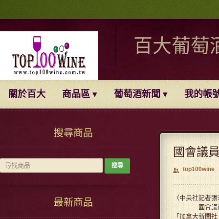
百大葡萄
關於百大
商品區
葡萄酒新聞
我的帳
搜尋商品
國會議員
top100wine
👥
（中央社記者張
最新商品
國會議員議事
「加拿大新聞社