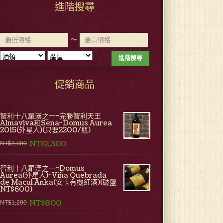
進階搜尋
~
進階搜尋
促銷商品
智利十八羅漢之一~完勝智利天王
Almaviva和Sena~Domus Aurea
2015(外星人)(只要2200/瓶)
NT$2,300
NT$3,000
智利十八羅漢之一~Domus
Aurea(外星人)~Viña Quebrada
de Macul Anka(安卡有機紅酒)(破盤
NT$600)
NT$800
NT$1,200