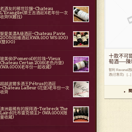
老酒友的稀世珍釀~Chateau
L'Evangile(樂王吉酒莊)(老年份一次
收齊!)(難找)
聖愛美濃A級酒莊~Chateau Pavie
2005(帕維酒莊)(WA:100 WS:100)
(雙100)
十款不可
玻美侯(Pomerol)的珍珠~Vieux
萄酒──陳新
Chateau Certan 2016(老色丹堡)
(WA:100)(老年份一起收藏)
智利 Ravanal酒
酒(已售完) [...]
超越波爾多酒王Pétrus的酒莊
~Château Lafleur (花堡)老年份一次
閱
收齊
▸
澳洲最稀有的膜拜酒~Torbreck The
Laird(托布雷克領主)~ (WA:100)(限
量收藏)