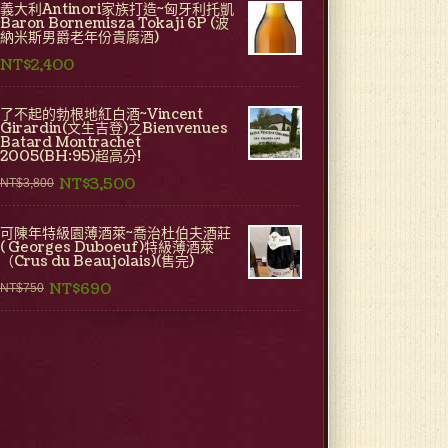
義大利Antinori家族打造~匈牙利托凱
Baron Bornemisza Tokaji 6P (波
納米斯男爵老年份貴腐酒)
NT$2,400
了不起的勃根地紅白酒~Vincent
Girardin(文生吉登)之Bienvenues
Batard Montrachet
2005(BH:95)超高分!
NT$3,500
NT$3,800
可陳年特級園薄酒萊~喬治杜伯夫酒莊
( Georges Duboeuf)特級薄酒萊
（Crus du Beaujolais)(售完)
NT$690
NT$750