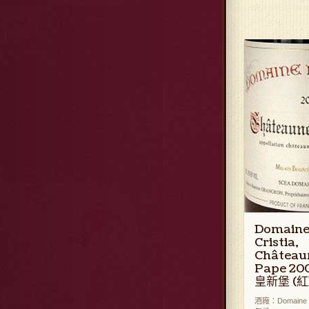
Domaine
Cristia,
Château
Pape 2
皇新堡 (紅
酒廠：Domaine d