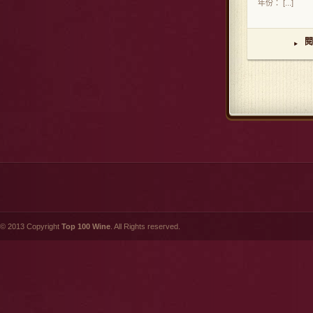
年份： [...]
閱
▸
© 2013 Copyright
Top 100 Wine
. All Rights reserved.