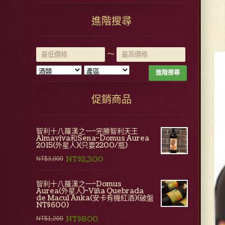
進階搜尋
~
進階搜尋
促銷商品
智利十八羅漢之一~完勝智利天王
Almaviva和Sena~Domus Aurea
2015(外星人)(只要2200/瓶)
NT$2,300
NT$3,000
智利十八羅漢之一~Domus
Aurea(外星人)~Viña Quebrada
de Macul Anka(安卡有機紅酒)(破盤
NT$600)
NT$800
NT$1,200