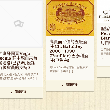
聖誕
Perr
Bl
高貴而平價的五級酒
用白
莊 Ch. Batailley
最平價
2006 + 1998
西班牙國寶Vega
白中白
(Pauillac) 巴泰利酒
Sicilia 莊主親自來台
[...]
莊(已售完)
餐酒會(已額滿, 感謝
各位會員的支持!)
繼Haut Batailley銷售一空後,百大
緊急推出系出同 [...]
龍年行大運～祝大家 新年快樂！
神秘的美麗葡萄酒傳奇～維 [...]
閱讀更多
▸
閱讀更多
▸