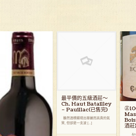
最平價的五級酒莊～
Ch. Haut Batailley
㊣1
– Pauillac(已售完)
Mas
雖然酒標顯現出華麗而高貴的氣
Boi
質, 但卻是一支波 [...]
酒莊)
&n [.