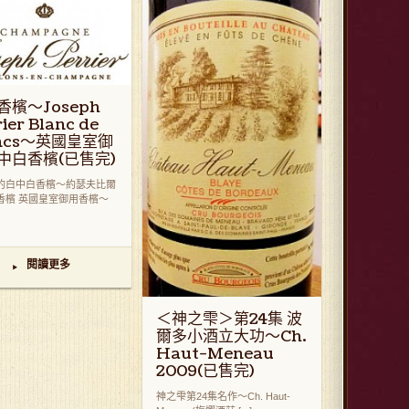
香檳～Joseph
ier Blanc de
ancs～英國皇室御
中白香檳(已售完)
的白中白香檳～約瑟夫比爾
香檳 英國皇室御用香檳～
閱讀更多
▸
＜神之雫＞第24集 波
爾多小酒立大功～Ch.
Haut-Meneau
2009(已售完)
神之雫第24集名作～Ch. Haut-