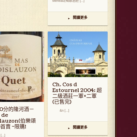
Meneau(梅娜酒莊 [...]
閱讀更多
▸
Ch. Cos d
Estournel 2004; 超
二級酒莊一軍+二軍
(已售完)
00分的隆河酒－
&n [...]
 de
slauzon(伯樂頌
首賣 ~限購!
閱讀更多
▸
..]