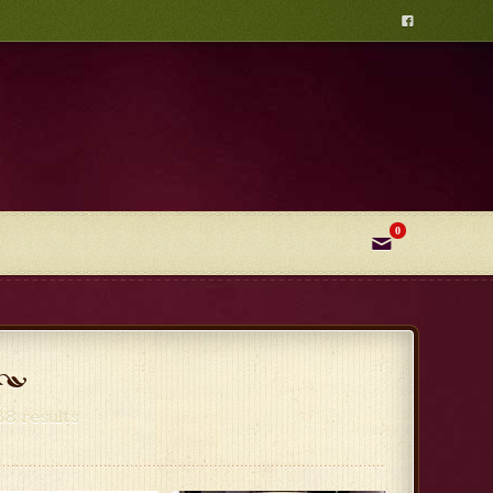

0
✉
8 results