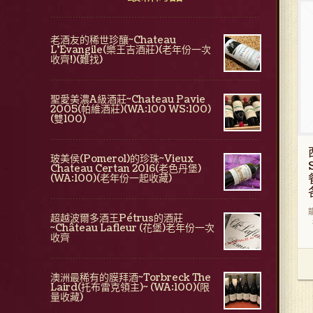
老酒友的稀世珍釀~Chateau
L'Evangile(樂王吉酒莊)(老年份一次
收齊!)(難找)
聖愛美濃A級酒莊~Chateau Pavie
2005(帕維酒莊)(WA:100 WS:100)
(雙100)
玻美侯(Pomerol)的珍珠~Vieux
Chateau Certan 2016(老色丹堡)
(WA:100)(老年份一起收藏)
超越波爾多酒王Pétrus的酒莊
~Château Lafleur (花堡)老年份一次
收齊
澳洲最稀有的膜拜酒~Torbreck The
Laird(托布雷克領主)~ (WA:100)(限
量收藏)