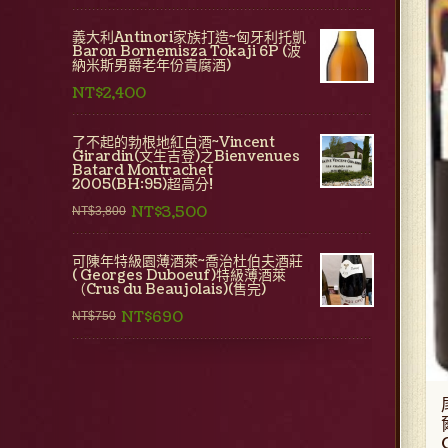
義大利Antinori家族打造~匈牙利托凱
Baron Bornemisza Tokaji 6P (波
納米斯男爵老年份貴腐酒)
NT$2,400
了不起的勃根地紅白酒~Vincent
Girardin(文生吉登)之Bienvenues
Batard Montrachet
2005(BH:95)超高分!
NT$3,500
NT$3,800
可陳年特級園薄酒萊~喬治杜伯夫酒莊
( Georges Duboeuf)特級薄酒萊
（Crus du Beaujolais)(售完)
NT$690
NT$750