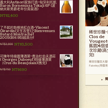
義大利Antinori家族打造~匈牙利托凱
Baron Bornemisza Tokaji 6P (波
納米斯男爵老年份貴腐酒)
NT$2,400
了不起的勃根地紅白酒~Vincent
Girardin(文生吉登)之Bienvenues
稀世珍釀~F
Batard Montrachet
Clos de
2005(BH:95)超高分!
Vougeo
NT$3,500
NT$3,800
舊園)4個
次珍藏(高分
完!
可陳年特級園薄酒萊~喬治杜伯夫酒莊
( Georges Duboeuf)特級薄酒萊
稀世珍釀百大葡
（Crus du Beaujolais)(售完)
Faiveley(飛復來
NT$690
NT$750
閱
▸