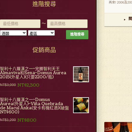
進階搜尋
再來! 2006及2007 
閱
▸
~
進階搜尋
促銷商品
智利十八羅漢之一~完勝智利天王
Almaviva和Sena~Domus Aurea
2015(外星人)(只要2200/瓶)
NT$2,300
NT$3,000
智利十八羅漢之一~Domus
Aurea(外星人)~Viña Quebrada
de Macul Anka(安卡有機紅酒)(破盤
NT$600)
NT$800
NT$1,200