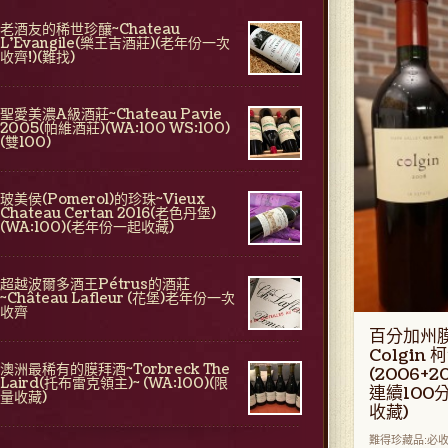
老酒友的稀世珍釀~Chateau
L'Evangile(樂王吉酒莊)(老年份一次
收齊!)(難找)
聖愛美濃A級酒莊~Chateau Pavie
2005(帕維酒莊)(WA:100 WS:100)
(雙100)
玻美侯(Pomerol)的珍珠~Vieux
Chateau Certan 2016(老色丹堡)
(WA:100)(老年份一起收藏)
超越波爾多酒王Pétrus的酒莊
~Château Lafleur (花堡)老年份一次
收齊
百分加州
Colgin
澳洲最稀有的膜拜酒~Torbreck The
(2006+
Laird(托布雷克領主)~ (WA:100)(限
連續100
量收藏)
收藏)
難得珍藏品:必收