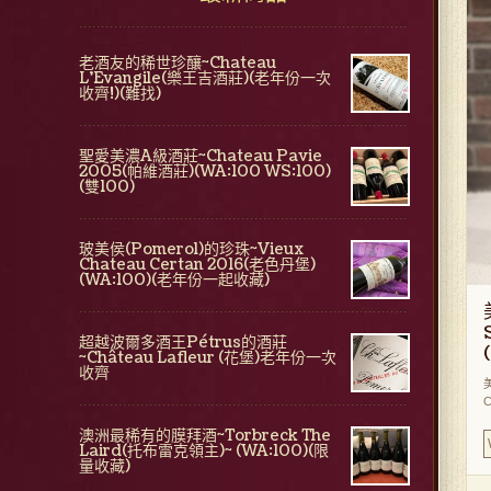
老酒友的稀世珍釀~Chateau
L'Evangile(樂王吉酒莊)(老年份一次
收齊!)(難找)
聖愛美濃A級酒莊~Chateau Pavie
2005(帕維酒莊)(WA:100 WS:100)
(雙100)
玻美侯(Pomerol)的珍珠~Vieux
Chateau Certan 2016(老色丹堡)
(WA:100)(老年份一起收藏)
超越波爾多酒王Pétrus的酒莊
~Château Lafleur (花堡)老年份一次
收齊
C
澳洲最稀有的膜拜酒~Torbreck The
Laird(托布雷克領主)~ (WA:100)(限
量收藏)