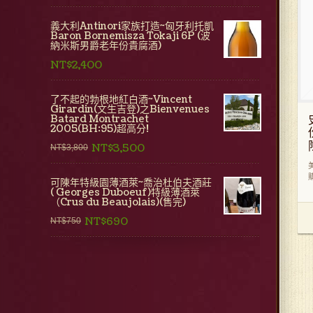
義大利Antinori家族打造~匈牙利托凱
Baron Bornemisza Tokaji 6P (波
納米斯男爵老年份貴腐酒)
NT$2,400
了不起的勃根地紅白酒~Vincent
Girardin(文生吉登)之Bienvenues
Batard Montrachet
2005(BH:95)超高分!
NT$3,500
NT$3,800
可陳年特級園薄酒萊~喬治杜伯夫酒莊
( Georges Duboeuf)特級薄酒萊
（Crus du Beaujolais)(售完)
NT$690
NT$750