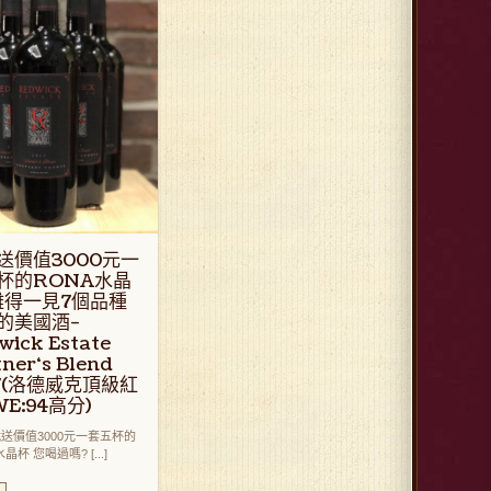
送價值3000元一
杯的RONA水晶
難得一見7個品種
的美國酒-
wick Estate
ner‘s Blend
17(洛德威克頂級紅
WE:94高分)
就送價值3000元一套五杯的
晶杯 您喝過嗎? [...]