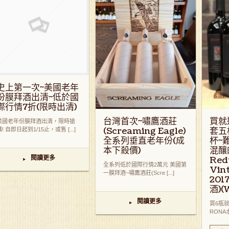
史上第一次~美國老年
份膜拜酒出清~低於國
際行情7折(限時出清)
台灣首次~嘯鷹酒莊
買就
美國老年份膜拜酒出清，限時搶
(Screaming Eagle)
套五
購! 自即日起到1/15止，或售 [...]
全系列垂直老年份(成
杯~
本下殺價)
混釀
Red
閱讀更多
▸
全系列低於國際行情2萬元 美國第
Vint
一膜拜酒~嘯鷹酒莊(Scre [...]
20
酒)(
閱讀更多
▸
買6瓶
RONA水