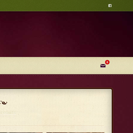

0
✉
results