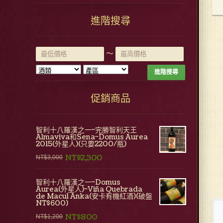
進階搜尋
~
進階搜尋
促銷商品
智利十八羅漢之一~完勝智利天王
Almaviva和Sena~Domus Aurea
2015(外星人)(只要2200/瓶)
NT$2,300
NT$3,000
智利十八羅漢之一~Domus
Aurea(外星人)~Viña Quebrada
de Macul Anka(安卡有機紅酒)(破盤
NT$600)
NT$800
NT$1,200