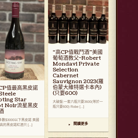
“高CP值戰鬥酒"美國
葡萄酒教父~Robert
Mondavi Private
Selection
Cabernet
Sauvignon 2023(羅
伯蒙大維特選卡本內)
CP值最高黑皮諾
(只要600)
teele
oting Star
大破盤:一套六瓶只要3600(等於一
ot Noir流星黑皮
瓶只要600) Robe [...]
酒
數$3000以下黑皮諾 美國
閱讀更多
高的黑皮諾紅酒只 [...]
▸