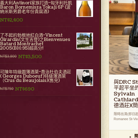
義大利Antinori家族打造~匈牙利托凱
Baron Bornemisza Tokaji 6P (波
納米斯男爵老年份貴腐酒)
NT$2,400
了不起的勃根地紅白酒~Vincent
Girardin(文生吉登)之Bienvenues
Batard Montrachet
2005(BH:95)超高分!
NT$3,500
NT$3,800
可陳年特級園薄酒萊~喬治杜伯夫酒莊
( Georges Duboeuf)特級薄酒萊
（Crus du Beaujolais)(售完)
與DRC St
平起平坐的
NT$690
NT$750
Sylvain
Cathia
德酒莊)(簡
限時出清(即日起至
Romanee St-Viv [
閱
▸