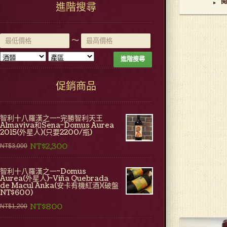
閱
▸
進階搜尋
~
進階搜尋
促銷商品
智利十八羅漢之一~完勝智利天王
Almaviva和Sena~Domus Aurea
2015(外星人)(只要2200/瓶)
NT$2,300
NT$3,000
智利十八羅漢之一~Domus
Aurea(外星人)~Viña Quebrada
de Macul Anka(安卡有機紅酒)(破盤
NT$600)
NT$800
NT$1,200