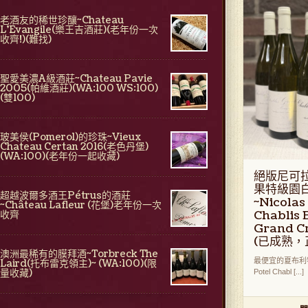
老酒友的稀世珍釀~Chateau
L'Evangile(樂王吉酒莊)(老年份一次
收齊!)(難找)
聖愛美濃A級酒莊~Chateau Pavie
2005(帕維酒莊)(WA:100 WS:100)
(雙100)
玻美侯(Pomerol)的珍珠~Vieux
Chateau Certan 2016(老色丹堡)
(WA:100)(老年份一起收藏)
絕版尼可
果特級園
超越波爾多酒王Pétrus的酒莊
~Nicolas
~Château Lafleur (花堡)老年份一次
Chablis 
收齊
Grand C
(已成熟，
澳洲最稀有的膜拜酒~Torbreck The
最便宜的夏布利特級
Laird(托布雷克領主)~ (WA:100)(限
量收藏)
Potel Chabl [...]