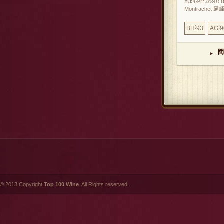
您的酒窖必須有
Montrachet 巔峰
:
:
BH
93
AG
9
閱
▸
© 2013 Copyright
Top 100 Wine
. All Rights reserved.