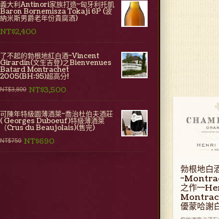
義大利Antinori家族打造~匈牙利托凱
Baron Bornemisza Tokaji 6P (波
納米斯男爵老年份貴腐酒)
NT$2,400
了不起的勃根地紅白酒~Vincent
Girardin(文生吉登)之Bienvenues
Batard Montrachet
2005(BH:95)超高分!
NT$3,500
NT$3,800
可陳年特級園薄酒萊~喬治杜伯夫酒莊
( Georges Duboeuf)特級薄酒萊
（Crus du Beaujolais)(售完)
NT$690
NT$750
勃根地白
~Montra
之作~~Henr
Montra
優蒙哈謝白