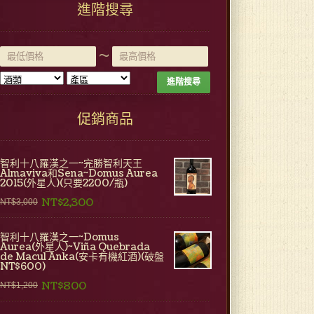
進階搜尋
~
進階搜尋
促銷商品
智利十八羅漢之一~完勝智利天王
Almaviva和Sena~Domus Aurea
2015(外星人)(只要2200/瓶)
NT$2,300
NT$3,000
智利十八羅漢之一~Domus
Aurea(外星人)~Viña Quebrada
de Macul Anka(安卡有機紅酒)(破盤
NT$600)
NT$800
NT$1,200