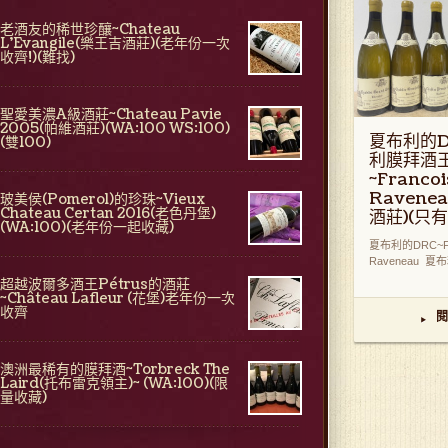
老酒友的稀世珍釀~Chateau
L'Evangile(樂王吉酒莊)(老年份一次
收齊!)(難找)
聖愛美濃A級酒莊~Chateau Pavie
2005(帕維酒莊)(WA:100 WS:100)
夏布利的D
(雙100)
利膜拜酒
~Francoi
Ravene
玻美侯(Pomerol)的珍珠~Vieux
Chateau Certan 2016(老色丹堡)
酒莊)(只
(WA:100)(老年份一起收藏)
夏布利的DRC~Fr
Raveneau 夏布利 
超越波爾多酒王Pétrus的酒莊
~Château Lafleur (花堡)老年份一次
收齊
閱
▸
澳洲最稀有的膜拜酒~Torbreck The
Laird(托布雷克領主)~ (WA:100)(限
量收藏)