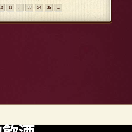
10
11
…
33
34
35
→