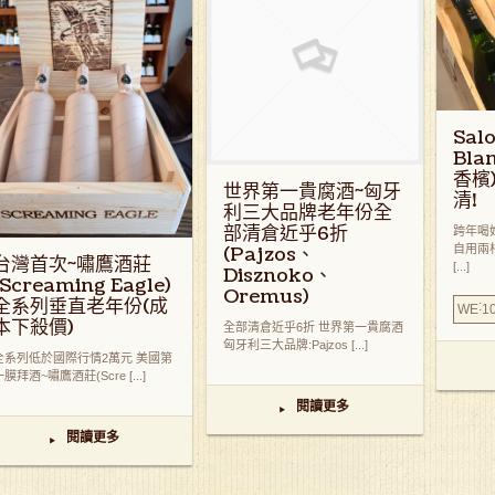
Sal
Bla
香檳
世界第一貴腐酒~匈牙
清!
利三大品牌老年份全
部清倉近乎6折
跨年喝
自用兩
(Pajzos、
台灣首次~嘯鷹酒莊
[...]
Disznoko、
(Screaming Eagle)
Oremus)
全系列垂直老年份(成
:
WE
1
本下殺價)
全部清倉近乎6折 世界第一貴腐酒
匈牙利三大品牌:Pajzos [...]
全系列低於國際行情2萬元 美國第
膜拜酒~嘯鷹酒莊(Scre [...]
閱讀更多
▸
閱讀更多
▸