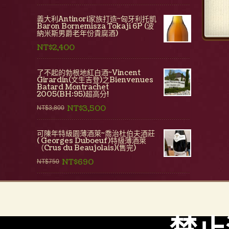
義大利Antinori家族打造~匈牙利托凱
Baron Bornemisza Tokaji 6P (波
納米斯男爵老年份貴腐酒)
NT$2,400
了不起的勃根地紅白酒~Vincent
Girardin(文生吉登)之Bienvenues
Batard Montrachet
2005(BH:95)超高分!
NT$3,500
NT$3,800
可陳年特級園薄酒萊~喬治杜伯夫酒莊
( Georges Duboeuf)特級薄酒萊
（Crus du Beaujolais)(售完)
NT$690
NT$750