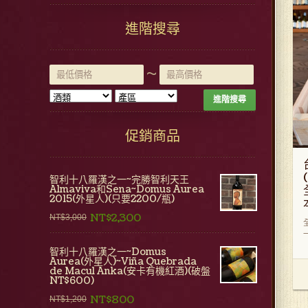
進階搜尋
~
進階搜尋
促銷商品
智利十八羅漢之一~完勝智利天王
Almaviva和Sena~Domus Aurea
2015(外星人)(只要2200/瓶)
NT$2,300
NT$3,000
一
智利十八羅漢之一~Domus
Aurea(外星人)~Viña Quebrada
de Macul Anka(安卡有機紅酒)(破盤
NT$600)
NT$800
NT$1,200