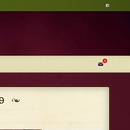

0
✉
9
results