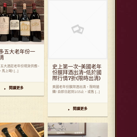
多五大老年份一
清
史上第一次~美國老年
五大酒莊老年份現貨供應~
上喝! [...]
份膜拜酒出清~低於國
際行情7折(限時出清)
美國老年份膜拜酒出清，限時搶
閱讀更多
▸
購! 自即日起到1/15止，或售 [...]
閱讀更多
▸