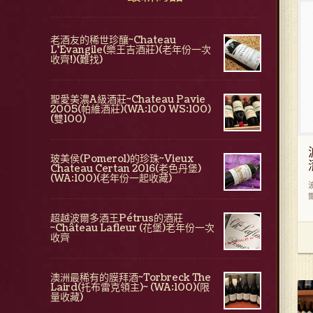
老酒友的稀世珍釀~Chateau
L'Evangile(樂王吉酒莊)(老年份一次
收齊!)(難找)
聖愛美濃A級酒莊~Chateau Pavie
2005(帕維酒莊)(WA:100 WS:100)
(雙100)
玻美侯(Pomerol)的珍珠~Vieux
Chateau Certan 2016(老色丹堡)
(WA:100)(老年份一起收藏)
超越波爾多酒王Pétrus的酒莊
~Château Lafleur (花堡)老年份一次
收齊
澳洲最稀有的膜拜酒~Torbreck The
Laird(托布雷克領主)~ (WA:100)(限
量收藏)