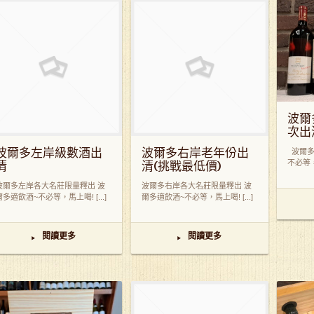
波爾
次出
波爾多左岸級數酒出
波爾多右岸老年份出
波爾多
不必等，馬
清
清(挑戰最低價)
波爾多左岸各大名莊限量釋出 波
波爾多右岸各大名莊限量釋出 波
爾多適飲酒~不必等，馬上喝! [...]
爾多適飲酒~不必等，馬上喝! [...]
閱讀更多
閱讀更多
▸
▸