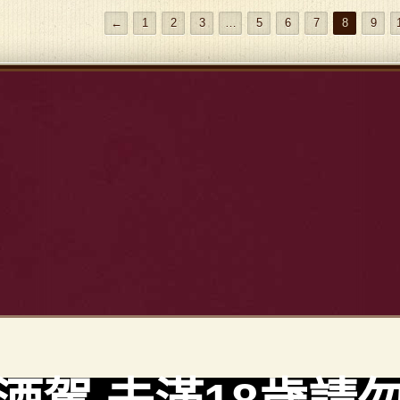
←
1
2
3
…
5
6
7
8
9