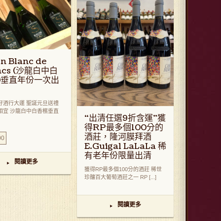
on Blanc de
ncs (沙龍白中白
)垂直年份一次出
好酒行大運 聖誕元旦送禮
相宜 沙龍白中白香檳垂直
“出清任選9折含運"獲
得RP最多個100分的
酒莊，隆河膜拜酒
00
E.Guigal LaLaLa 稀
有老年份限量出清
閱讀更多
▸
獲得RP最多個100分的酒莊 稀世
珍釀百大葡萄酒莊之一 RP [...]
閱讀更多
▸